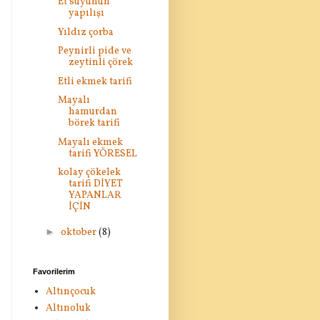
Et suyunun
yapılışı
Yıldız çorba
Peynirli pide ve
zeytinli çörek
Etli ekmek tarifi
Mayalı
hamurdan
börek tarifi
Mayalı ekmek
tarifi YÖRESEL
kolay çökelek
tarifi DİYET
YAPANLAR
İÇİN
►
oktober
(8)
Favorilerim
Altınçocuk
Altınoluk