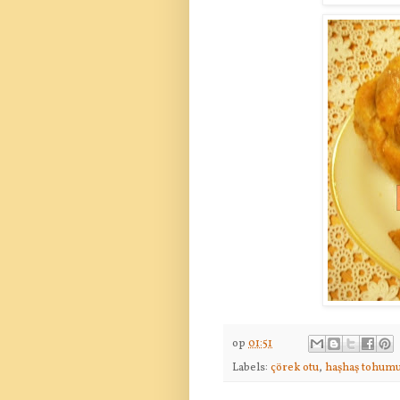
op
01:51
Labels:
çörek otu
,
haşhaş tohumu