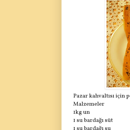
Pazar kahvaltısı için pe
Malzemeler
1kg un
1 su bardağı süt
1 su bardağı su