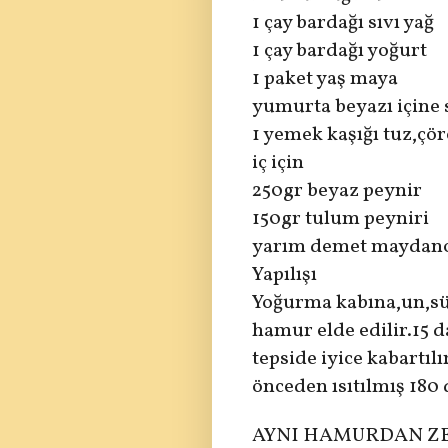
1 çay bardağı sıvı yağ
1 çay bardağı yoğurt
1 paket yaş maya
yumurta beyazı içine s
1 yemek kaşığı tuz,çö
iç için
250gr beyaz peynir
150gr tulum peyniri
yarım demet maydan
Yapılışı
Yoğurma kabına,un,süt
hamur elde edilir.15 
tepside iyice kabartıl
önceden ısıtılmış 180 d
AYNI HAMURDAN ZE