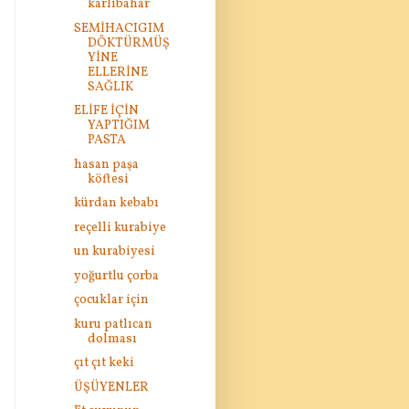
karlıbahar
SEMİHACIGIM
DÖKTÜRMÜŞ
YİNE
ELLERİNE
SAĞLIK
ELİFE İÇİN
YAPTIĞIM
PASTA
hasan paşa
köftesi
kürdan kebabı
reçelli kurabiye
un kurabiyesi
yoğurtlu çorba
çocuklar için
kuru patlıcan
dolması
çıt çıt keki
ÜŞÜYENLER