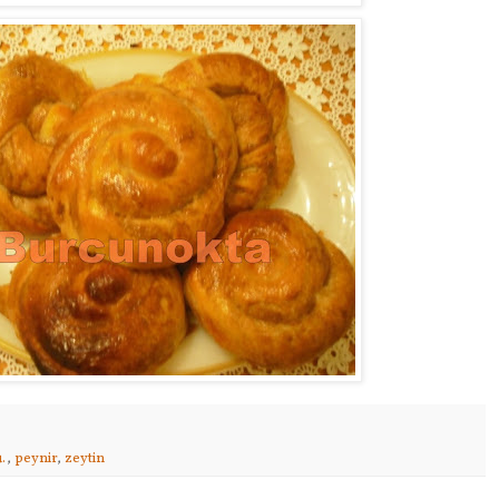
.
,
peynir
,
zeytin