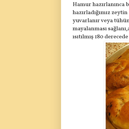
Hamur hazırlanınca büy
hazırladığımız zeytin
yuvarlanır veya tühüm
mayalanması sağlan
ı
ısıtılmış 180 derecede p