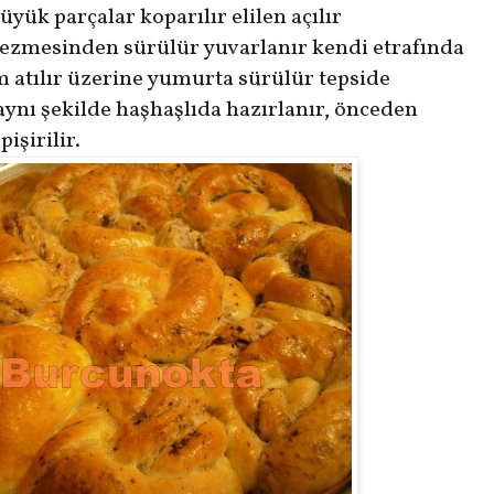
ük parçalar koparılır elilen açılır
ezmesinden sürülür yuvarlanır kendi etrafında
 atılır üzerine yumurta sürülür tepside
,aynı şekilde haşhaşlıda hazırlanır, önce
den
işirilir.