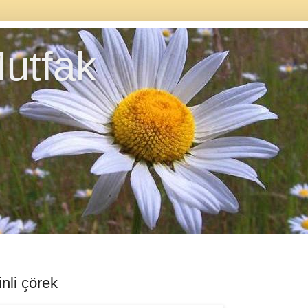
utfak
inli çörek