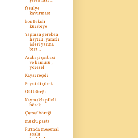
şerefi mal ...
fasulye
kavurması
konfleksli
kurabiye
Yapman gereken
hayırlı, yararlı
işleri yarına
bıra...
Arabaşı çorbası
ve hamuru ,
yöresel
Kaysı reçeli
Peynirli çörek
Gül böreği
Kaymaklı pileli
börek
Çarşaf böreği
muzlu pasta
Fırında meşemal
soslu