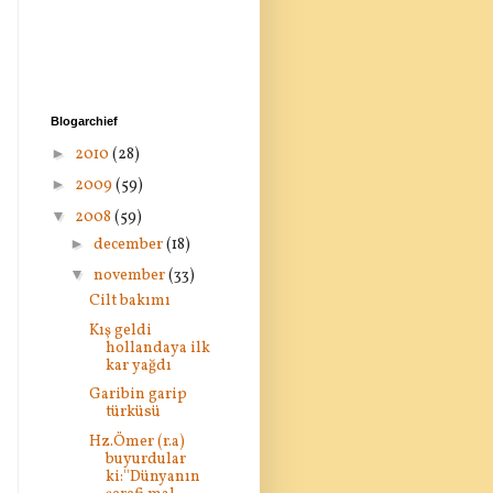
Blogarchief
►
2010
(28)
►
2009
(59)
▼
2008
(59)
►
december
(18)
▼
november
(33)
Cilt bakımı
Kış geldi
hollandaya ilk
kar yağdı
Garibin garip
türküsü
Hz.Ömer (r.a)
buyurdular
ki:''Dünyanın