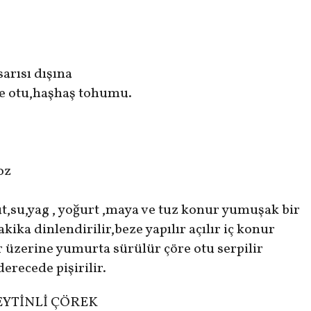
arısı dışına
re otu,haşhaş tohumu.
oz
,su,yag , yoğurt ,maya ve tuz konur yumuşak bir
dakika dinlen
dirilir,beze yapılır açılır iç konur
ır üzerine yumurta sürülür çöre otu serpilir
erecede pişirilir.
YTİNLİ ÇÖREK