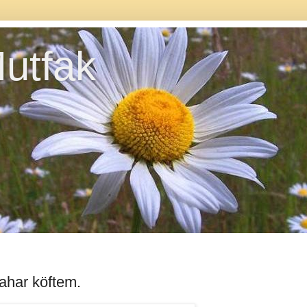
utfak
ahar köftem.