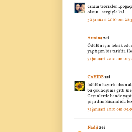
canım tebrikler...poğaç
olsun...sevgiyle kal...
30 januari 2010 om 22:
Armina
zei
Ödülün için tebrik ede
yaptığım bir tariftir. H
31 januari 2010 om 01:3
CAHİDE
zei
ödülün hayırlı olsun a
bu çok hoşuma gitti:)ne
Geçenlerde bende yapt
pişirdim.Susamlıda lezz
31 januari 2010 om 05:5
Nadji
zei