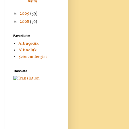
hafta
►
2009
(59)
►
2008
(59)
Favorilerim
Altınçocuk
Altınoluk
Şebnemdergisi
Translate