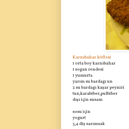
Karnıbahar köftesi
1 orta boy karnıbahar
1 sogan rendesi
1 yumurta
yarım su bardagı un
2 su bardagı kaşar peyniri
tuz,karabiber,pulbiber
dışı için susam
sosu için
yogurt
3,4 diş sarımsak