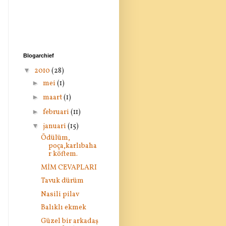
Blogarchief
▼
2010
(28)
►
mei
(1)
►
maart
(1)
►
februari
(11)
▼
januari
(15)
Ödülüm,
poça,karlıbaha
r köftem.
MİM CEVAPLARI
Tavuk dürüm
Nasili pilav
Balıklı ekmek
Güzel bir arkadaş