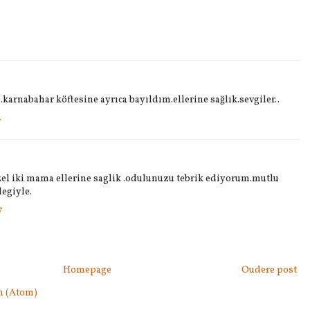
m.karnabahar köftesine ayrıca bayıldım.ellerine sağlık.sevgiler..
2
zel iki mama ellerine saglik .odulunuzu tebrik ediyorum.mutlu
legiyle.
7
Homepage
Oudere post
n (Atom)