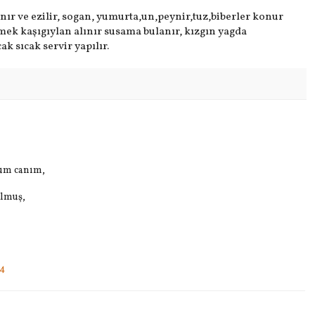
nır ve ezilir, sogan, yumurta,un,peynir,tuz,biberler konur
yemek kaşıgıylan alınır susama bulanır, kızgın yagda
ak sıcak servir yapılır.
um canım,
olmuş,
44