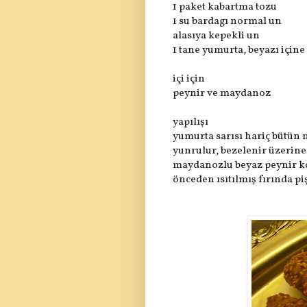
1 paket kabartma tozu
1 su bardagı normal un
alasıya kepekli un
1 tane yumurta, beyazı içine
içi için
peynir ve maydanoz
yapılışı
yumurta sarısı hariç bütün
yunrulur, bezelenir üzerine 
maydanozlu beyaz peynir kon
önceden ısıtılmış fırında pişi