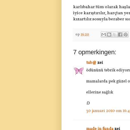
karlıbahar tüm olarak haşla
iyice karıştırılır, harçtan 
kızartılır.sosuyla beraber sıc
op
16:20
7 opmerkingen:
tub@
zei
ödününü tebrik ediyor
mamalarda pek güzel 
ellerine sağlık
:D
30 januari 2010 om 16:
made in funda
zei