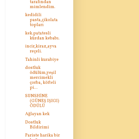
tarafından
mimlendim.
kedidili
pasta,çikolata
topları
kek.patatesli
kürdan kebabı.
incir,kiraz,ayva
reçeli.
Tahinli kurabiye
dostluk
ödülüm,yeşil
mercimekli
çorba, köfteli
pi...
SUNSHİNE
(GÜNEŞ IŞIGI)
ÖDÜLÜ
Ağlayan kek
Dostluk
Bildirimi
Pariste harika bir