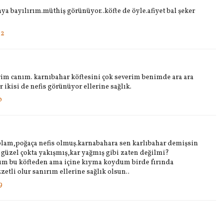
aya bayılırım.müthiş görünüyor..köfte de öyle.afiyet bal şeker
32
rim canım. karnıbahar köftesini çok severim benimde ara ara
er ikisi de nefis görünüyor ellerine sağlık.
0
blam,poğaça nefis olmuş.karnabahara sen karlıbahar demişsin
 güzel çokta yakışmış,kar yağmış gibi zaten değilmi?
ım bu köfteden ama içine kıyma koydum birde fırında
etli olur sanırım ellerine sağlık olsun..
9