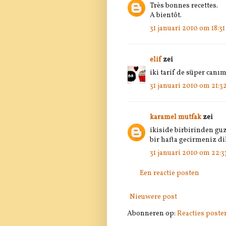
Très bonnes recettes.
A bientôt.
31 januari 2010 om 18:31
elif
zei
iki tarif de süper canı
31 januari 2010 om 21:3
karamel mutfak
zei
ikiside birbirinden gu
bir hafta gecirmeniz di
31 januari 2010 om 22:3
Een reactie posten
Nieuwere post
Abonneren op:
Reacties poste