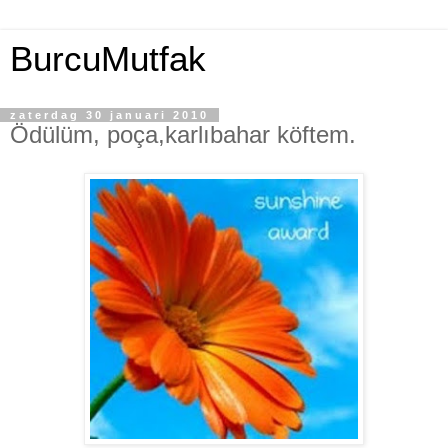
BurcuMutfak
zaterdag 30 januari 2010
Ödülüm, poça,karlıbahar köftem.