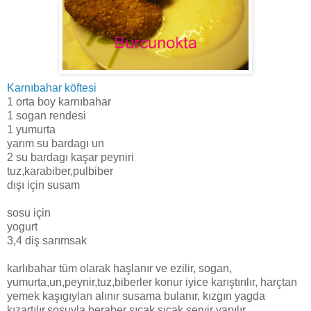
Karnıbahar köftesi
1 orta boy karnıbahar
1 sogan rendesi
1 yumurta
yarım su bardagı un
2 su bardagı kaşar peyniri
tuz,karabiber,pulbiber
dışı için susam
sosu için
yogurt
3,4 diş sarımsak
karlıbahar tüm olarak haşlanır ve ezilir, sogan,
yumurta,un,peynir,tuz,biberler konur iyice karıştırılır, harçtan
yemek kaşıgıylan alınır susama bulanır, kızgın yagda
kızartılır.sosuyla beraber sıcak sıcak servir yapılır.