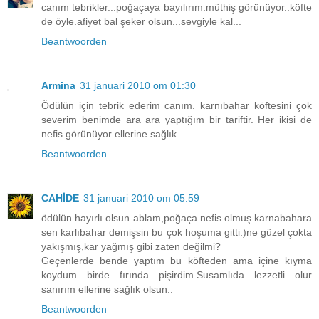
canım tebrikler...poğaçaya bayılırım.müthiş görünüyor..köfte
de öyle.afiyet bal şeker olsun...sevgiyle kal...
Beantwoorden
Armina
31 januari 2010 om 01:30
Ödülün için tebrik ederim canım. karnıbahar köftesini çok
severim benimde ara ara yaptığım bir tariftir. Her ikisi de
nefis görünüyor ellerine sağlık.
Beantwoorden
CAHİDE
31 januari 2010 om 05:59
ödülün hayırlı olsun ablam,poğaça nefis olmuş.karnabahara
sen karlıbahar demişsin bu çok hoşuma gitti:)ne güzel çokta
yakışmış,kar yağmış gibi zaten değilmi?
Geçenlerde bende yaptım bu köfteden ama içine kıyma
koydum birde fırında pişirdim.Susamlıda lezzetli olur
sanırım ellerine sağlık olsun..
Beantwoorden