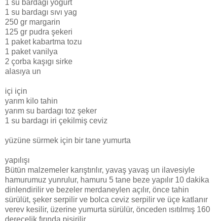
1 su bardagı yogurt
1 su bardagı sıvı yag
250 gr margarin
125 gr pudra şekeri
1 paket kabartma tozu
1 paket vanilya
2 çorba kaşıgı sirke
alasıya un
içi için
yarım kilo tahin
yarım su bardagı toz şeker
1 su bardagı iri çekilmiş ceviz
yüzüne sürmek için bir tane yumurta
yapılışı
Bütün malzemeler karıştırılır, yavaş yavaş un ilavesiyle
hamurumuz yunrulur, hamuru 5 tane beze yapılır 10 dakika
dinlendirilir ve bezeler merdaneylen açılır, önce tahin
sürülüt, şeker serpilir ve bolca ceviz serpilir ve üçe katlanır
verev kesilir, üzerine yumurta sürülür, önceden ısıtılmış 160
derecelik fırında pişirilir.