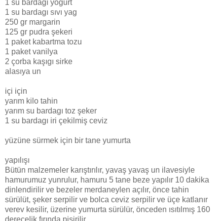
1 su bardagı yogurt
1 su bardagı sıvı yag
250 gr margarin
125 gr pudra şekeri
1 paket kabartma tozu
1 paket vanilya
2 çorba kaşıgı sirke
alasıya un
içi için
yarım kilo tahin
yarım su bardagı toz şeker
1 su bardagı iri çekilmiş ceviz
yüzüne sürmek için bir tane yumurta
yapılışı
Bütün malzemeler karıştırılır, yavaş yavaş un ilavesiyle
hamurumuz yunrulur, hamuru 5 tane beze yapılır 10 dakika
dinlendirilir ve bezeler merdaneylen açılır, önce tahin
sürülüt, şeker serpilir ve bolca ceviz serpilir ve üçe katlanır
verev kesilir, üzerine yumurta sürülür, önceden ısıtılmış 160
derecelik fırında pişirilir.