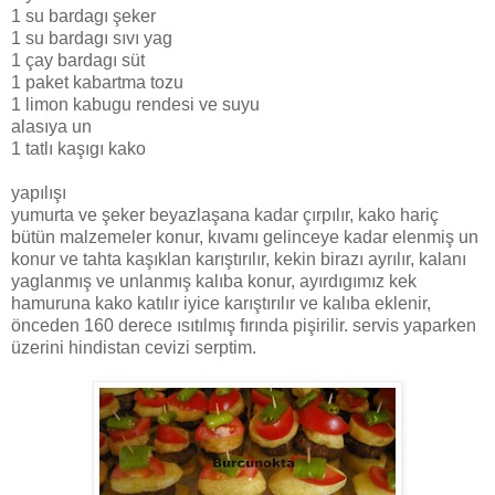
1 su bardagı şeker
1 su bardagı sıvı yag
1 çay bardagı süt
1 paket kabartma tozu
1 limon kabugu rendesi ve suyu
alasıya un
1 tatlı kaşıgı kako
yapılışı
yumurta ve şeker beyazlaşana kadar çırpılır, kako hariç
bütün malzemeler konur, kıvamı gelinceye kadar elenmiş un
konur ve tahta kaşıklan karıştırılır, kekin birazı ayrılır, kalanı
yaglanmış ve unlanmış kalıba konur, ayırdıgımız kek
hamuruna kako katılır iyice karıştırılır ve kalıba eklenir,
önceden 160 derece ısıtılmış fırında pişirilir. servis yaparken
üzerini hindistan cevizi serptim.