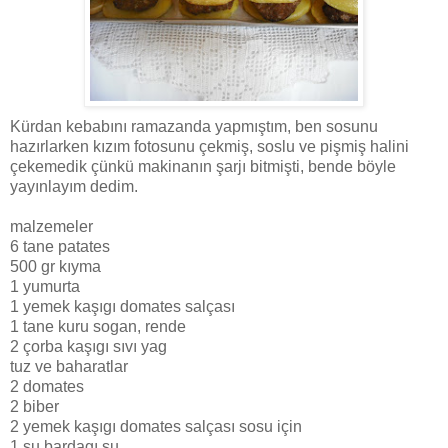
Kürdan kebabını ramazanda yapmıştım, ben sosunu
hazırlarken kızım fotosunu çekmiş, soslu ve pişmiş halini
çekemedik çünkü makinanın şarjı bitmişti, bende böyle
yayınlayım dedim.
malzemeler
6 tane patates
500 gr kıyma
1 yumurta
1 yemek kaşıgı domates salçası
1 tane kuru sogan, rende
2 çorba kaşıgı sıvı yag
tuz ve baharatlar
2 domates
2 biber
2 yemek kaşıgı domates salçası sosu için
1 su bardagı su