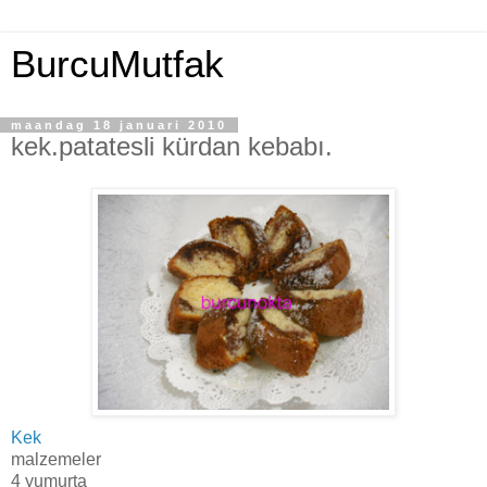
BurcuMutfak
maandag 18 januari 2010
kek.patatesli kürdan kebabı.
Kek
malzemeler
4 yumurta