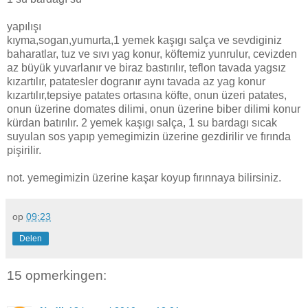
yapılışı
kıyma,sogan,yumurta,1 yemek kaşıgı salça ve sevdiginiz
baharatlar, tuz ve sıvı yag konur, köftemiz yunrulur, cevizden
az büyük yuvarlanır ve biraz bastırılır, teflon tavada yagsız
kızartılır, patatesler dogranır aynı tavada az yag konur
kızartılır,tepsiye patates ortasına köfte, onun üzeri patates,
onun üzerine domates dilimi, onun üzerine biber dilimi konur
kürdan batırılır. 2 yemek kaşıgı salça, 1 su bardagı sıcak
suyulan sos yapıp yemegimizin üzerine gezdirilir ve fırında
pişirilir.
not. yemegimizin üzerine kaşar koyup fırınnaya bilirsiniz.
op
09:23
Delen
15 opmerkingen: