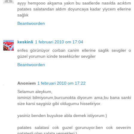
ayyy hemşooo akşama yakın bu saatlerde nasılda acıktım
patates salatandan aldım doyuncaya kadar yiycem ellerine
sağlık
Beantwoorden
keskinli
1 februari 2010 om 17:04
enfes görünüyor corban canim ellerine saglik sevgiler o
güzel yorumun icinde tesekkürler sevgiler
Beantwoorden
Anoniem
1 februari 2010 om 17:22
Selamun aleykum,
isminizi bilmiyorum,burcunokta diyorum ama,bu bana sanki
size karsi saygisiz gibi oldugumu hissetiriyor.
yasiniz benden buyukse abla demek istiyorum:)
patates salatasi cok guzel gorunuyor.ben cok severim
patatesli olan salata,yemekleri:)