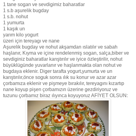
1 tane sogan ve sevdigimiz baharatlar
1 s.b aşurelik bugday
1 s.b. nohut
1 yumurta
1 kaşık un
yarım kilo yogurt
üzeri için tereyagı ve nane
Aşurelik bugday ve nohut akşamdan ıslatılır ve sabah
haşlanır, Kıyma ve içine rendelenmiş sogan, salça,biber ve
sevdiginiz baharatlar karıştırılır ve iyice özleştirilir, nohut
büyüklügünde yuvarlanır ve haşlanmakta olan nohut ve
bugdaya eklenir. Diger tarafta yogurt,yumurta ve un
karıştırılır,önce soguk sonra ılık su konur ve azar azar
çorbamıza eklenir ve pişmeye bırakılır, tereyagını kızartıp
nane koyup pişen çorbamızın üzerine gezdiriyoruz ve
tuzunu çorbamız biraz ılıyınca koyuyoruz AFİYET OLSUN: