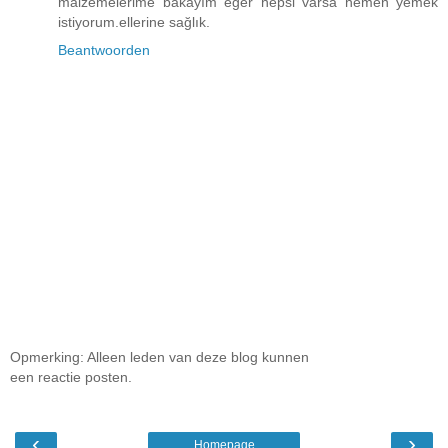
malzemelerime bakayım eğer hepsi varsa hemen yemek
istiyorum.ellerine sağlık.
Beantwoorden
Opmerking: Alleen leden van deze blog kunnen
een reactie posten.
‹
›
Homepage