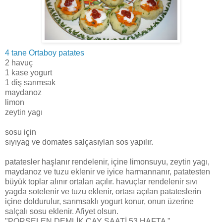
4 tane Ortaboy patates
2 havuç
1 kase yogurt
1 diş sarımsak
maydanoz
limon
zeytin yagı
sosu için
sıyıyag ve domates salçasıylan sos yapılır.
patatesler haşlanır rendelenir, içine limonsuyu, zeytin yagı,
maydanoz ve tuzu eklenir ve iyice harmannanır, patatesten
büyük toplar alınır ortaları açılır. havuçlar rendelenir sıvı
yagda sotelenir ve tuzu eklenir, ortası açılan patateslerin
içine doldurulur, sarımsaklı yogurt konur, onun üzerine
salçalı sosu eklenir. Afiyet olsun.
"PORSELEN DEMLİK ÇAY SAATİ 53.HAFTA "