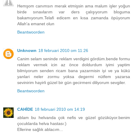
Hemşom canımsın merak etmişsin ama malum işler yoğun
birde sınavlarım var ders çalışıyorum bloguma
bakamıyorum.Telafi edicem en kısa zamanda öpüyorum
Allah'a emanet olun
Beantwoorden
Unknown
18 februari 2010 om 11:26
Canim selam seninde reklam verdigini gördüm.bende formu
reklam vermek icin az önce doldurdum iyimi yaptim
bilmiyorum senden ricam bana yazarmisin iyi ve ya kükü
yanlari neler zormu yoksa degermi nütfem yazarsa
sevinirim hayirli güzel bir gün gecirmeni diliyorum sevgiler.
Beantwoorden
CAHİDE
18 februari 2010 om 14:19
ablam bu helvanda çok nefis ve güzel gözüküyor.benim
çocuklarda helva hastası:)
Ellerine sağlık ablacım...