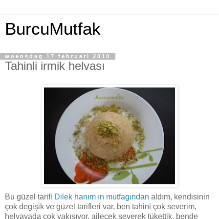
BurcuMutfak
woensdag 17 februari 2010
Tahinli irmik helvası
Bu güzel tarifi
Dilek hanım ın mutfagından
aldım, kendisinin
çok degişik ve güzel tarifleri var, ben tahini çok severim,
helvayada çok yakışıyor, ailecek severek tükettik, bende