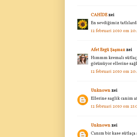
CAHİDE
zei
En sevdiğimiz tatlılarda
12 februari 2010 om 20
Afet Ergü Şaşmaz
zei
Hımmm kremalı sütlaç h
görünüyor ellerine sağl
12 februari 2010 om 20
Unknown
zei
Ellerine saglik canim a
12 februari 2010 om 21:
Unknown
zei
Canım bir kase sütlaça