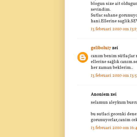
blogun size ait oldug
sevindim.
Sutlac sahane gorunuyo
hani.Ellerine saglik.SE
13 februari 2010 om 13:1
gelibolu17
zei
canım benim sütlaçlar n
ellerine sağlık canım.se
her zaman beklerim..
13 februari 2010 om 13:5
Anoniem zei
selamun aleykum burcu
bu sutlaci gecenki de
gorunuyorlar,canim cekt
13 februari 2010 om 16: