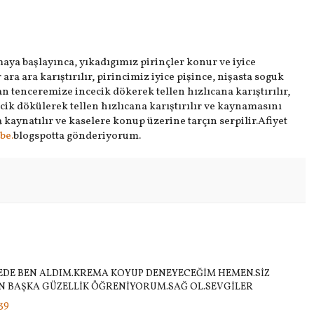
ya başlayınca, yıkadıgımız pirinçler konur ve iyice
ır ara ara karıştırılır, pirincimiz iyice pişince, nişasta soguk
an tenceremize incecik dökerek tellen hızlıcana karıştırılır,
cik dökülerek tellen hızlıcana karıştırılır ve kaynamasını
 kaynatılır ve kaselere konup üzerine tarçın serpilir.Afiyet
be.
blogspotta gönderiyorum.
SEDE BEN ALDIM.KREMA KOYUP DENEYECEĞİM HEMEN.SİZ
 BAŞKA GÜZELLİK ÖĞRENİYORUM.SAĞ OL.SEVGİLER
39