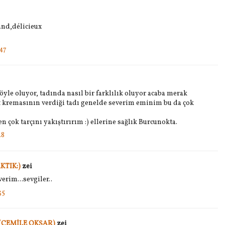
and,délicieux
47
yle oluyor, tadında nasıl bir farklılık oluyor acaba merak
üt kremasının verdiği tadı genelde severim eminim bu da çok
n çok tarçını yakıştırırım :) ellerine sağlık Burcunokta.
28
KTIK:)
zei
verim...sevgiler..
35
(CEMİLE OKŞAR)
zei