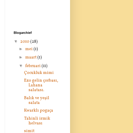
Blogarchief
▼
2010
(28)
►
mei
(1)
►
maart
(1)
▼
februari
(11)
Çocukluk mimi
Ezo gelin çorbası,
Lahana
salatası.
Balık ve yeşil
salata
Kwarklı pogaça
Tahinli irmik
helvası
simit