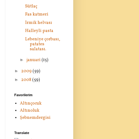
Sütlaç
Fas katmeri
İrmik helvası
Halleyli pasta
Lebeniye çorbası,
patates
salatası.
►
januari
(15)
►
2009
(59)
►
2008
(59)
Favorilerim
Altınçocuk
Altınoluk
Şebnemdergisi
Translate