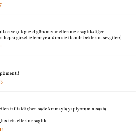
7
i
lacı ve çok guzel görunuyor ellerınıze saglık.diğer
ım hepsı güzel.izlemeye aldım sizi bende beklerim sevgiler:)
1
plimenti!
13
vilen tatlisidir,ben sade kremayla yapiyorum nisasta
lus icin ellerine saglik
44