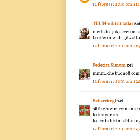
12 februari 2010 om 21:1
TÜLİN-sihirli tatlar
ze
merhaba çok severim süt
tarıflerınızede göz att
12 februari 2010 om 21:5
Federica Simoni
zei
mmm..che buono!! com
12 februari 2010 om 22:
Baharcicegi
zei
sütlac bizim evin en se
katmiyorum
kasenin birini aldim og
12 februari 2010 om 23: