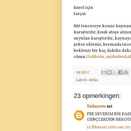
üzeri için
tarçın
Süt tencereye konur kaynama
karıştırılır, kısık ateşe alın
suyulan karıştırılır, kaynay
şeker eklenir, kremada ince
beklenir bir kaç dakika daha
olsun.
Gelibolu, midedenkal
op
19:57
Labels:
sütlaç
23 opmerkingen:
Unknown
zei
PEK SEVERİM BİR KA
GENÇLERDEN HERGÜN
12 februari 2010 om 20: