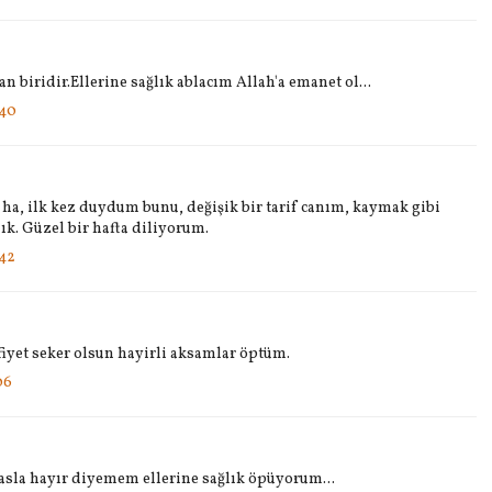
n biridir.Ellerine sağlık ablacım Allah'a emanet ol...
:40
a, ilk kez duydum bunu, değişik bir tarif canım, kaymak gibi
ık. Güzel bir hafta diliyorum.
:42
fiyet seker olsun hayirli aksamlar öptüm.
06
 asla hayır diyemem ellerine sağlık öpüyorum...