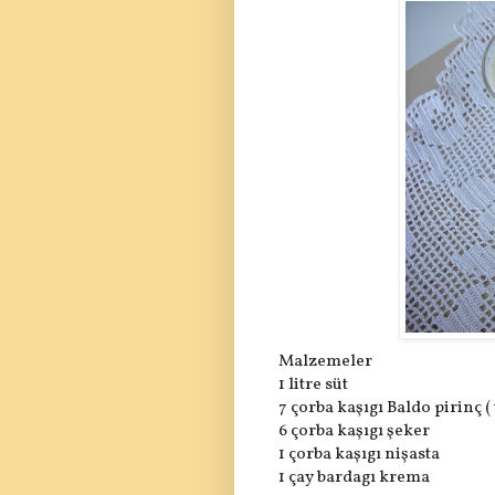
Malzemeler
1 litre süt
7 çorba kaşıgı Baldo pirinç 
6 çorba kaşıgı şeker
1 çorba kaşıgı nişasta
1 çay bardagı krema