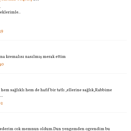
.
eklerimle..
39
 ama kremalısı nasılmış merak ettim
40
 hem sağlıklı hem de hafif bir tatlı ,ellerine sağlık,Rabbime
..
02
kur ederim cok memnun oldum.Dun yengemden ogrendim bu