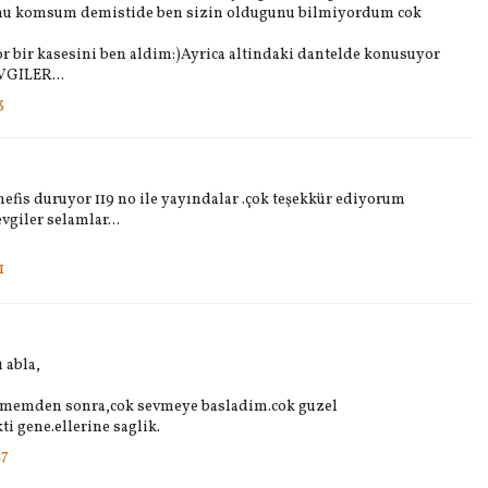
unu komsum demistide ben sizin oldugunu bilmiyordum cok
r bir kasesini ben aldim:)Ayrica altindaki dantelde konusuyor
VGILER...
3
efis duruyor 119 no ile yayındalar .çok teşekkür ediyorum
vgiler selamlar...
1
 abla,
nememden sonra,cok sevmeye basladim.cok guzel
i gene.ellerine saglik.
47