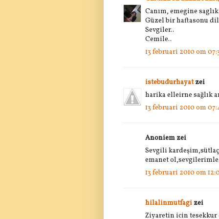
Canım, emegine saglık
Güzel bir haftasonu dil
Sevgiler..
Cemile..
13 februari 2010 om 07:
istebudurhayat
zei
harika elleirne sağlık
13 februari 2010 om 07:
Anoniem zei
Sevgili kardeşim,sütlaç
emanet ol,sevgilerimle.
13 februari 2010 om 12:
hilalinmutfagi
zei
Ziyaretin icin tesek