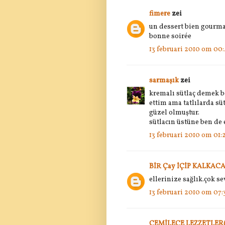
fimere
zei
un dessert bien gourm
bonne soirée
13 februari 2010 om 00:
sarmaşık
zei
kremalı sütlaç demek bö
ettim ama tatlılarda s
güzel olmuştur.
sütlacın üstüne ben de e
13 februari 2010 om 01:
BİR Çay İÇİP KALKACA
ellerinize sağlık.çok se
13 februari 2010 om 07:
CEMİLECE LEZZETLER