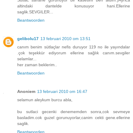
altindaki dantelde konusuyor hani.Ellerine
saglik.SEVGILER...
Beantwoorden
gelibolu17
13 februari 2010 om 13:51
canım benim sütlaçlar nefis duruyor 119 no ile yayındalar
.çok teşekkür ediyorum ellerine sağlık canım.sevgiler
selamlar...
her zaman beklerim..
Beantwoorden
Anoniem
13 februari 2010 om 16:47
selamun aleykum burcu abla,
bu sutlaci gecenki denememden sonra,cok sevmeye
basladim.cok guzel gorunuyorlar,canim cekti gene.ellerine
saglik.
Beantwoorden