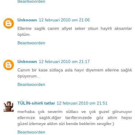
Beantwoorden
Unknown
12 februari 2010 om 21:06
Ellerine saglik canim afiyet seker olsun hayirli aksamlar
öptüm.
Beantwoorden
Unknown
12 februari 2010 om 21:17
Canım bir kase sütlaça asla hayır diyemem ellerine sağlık
öpüyorum...
Beantwoorden
TÜLİN-sihirli tatlar
12 februari 2010 om 21:51
merhaba çok severim sütlacı ve çok guzel görunuyor
ellerınıze saglık.diğer tarıflerınızede göz attım hepsı
güzel.izlemeye aldım sizi bende beklerim sevgiler:)
Beantwoorden