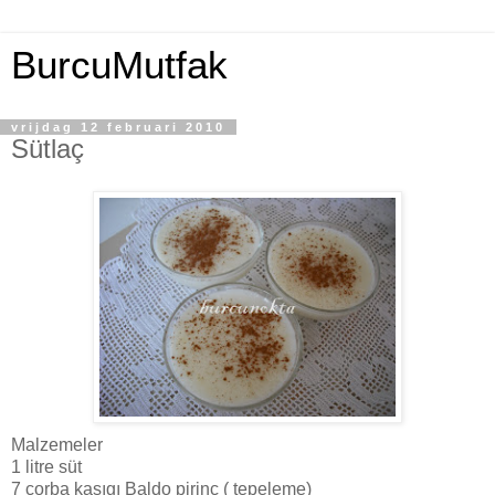
BurcuMutfak
vrijdag 12 februari 2010
Sütlaç
Malzemeler
1 litre süt
7 çorba kaşıgı Baldo pirinç ( tepeleme)