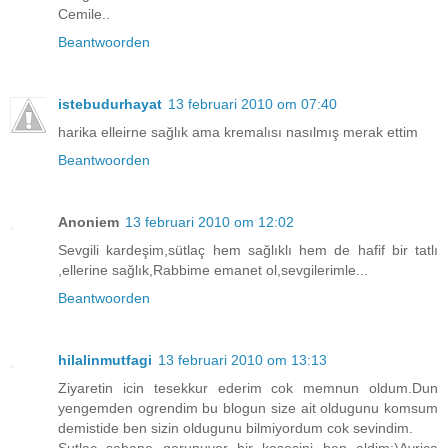
Cemile..
Beantwoorden
istebudurhayat
13 februari 2010 om 07:40
harika elleirne sağlık ama kremalısı nasılmış merak ettim
Beantwoorden
Anoniem
13 februari 2010 om 12:02
Sevgili kardeşim,sütlaç hem sağlıklı hem de hafif bir tatlı
,ellerine sağlık,Rabbime emanet ol,sevgilerimle...
Beantwoorden
hilalinmutfagi
13 februari 2010 om 13:13
Ziyaretin icin tesekkur ederim cok memnun oldum.Dun
yengemden ogrendim bu blogun size ait oldugunu komsum
demistide ben sizin oldugunu bilmiyordum cok sevindim.
Sutlac sahane gorunuyor bir kasesini ben aldim:)Ayrica