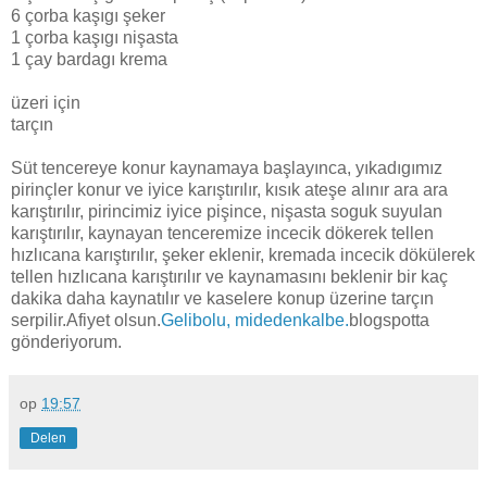
6 çorba kaşıgı şeker
1 çorba kaşıgı nişasta
1 çay bardagı krema
üzeri için
tarçın
Süt tencereye konur kaynamaya başlayınca, yıkadıgımız
pirinçler konur ve iyice karıştırılır, kısık ateşe alınır ara ara
karıştırılır, pirincimiz iyice pişince, nişasta soguk suyulan
karıştırılır, kaynayan tenceremize incecik dökerek tellen
hızlıcana karıştırılır, şeker eklenir, kremada incecik dökülerek
tellen hızlıcana karıştırılır ve kaynamasını beklenir bir kaç
dakika daha kaynatılır ve kaselere konup üzerine tarçın
serpilir.Afiyet olsun.
Gelibolu, midedenkalbe.
blogspotta
gönderiyorum.
op
19:57
Delen