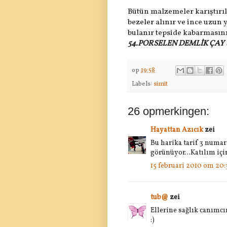
Bütün malzemeler karıştır
bezeler alınır ve ince uzun 
bulanır tepside kabarmasını 
54.PORSELEN DEMLİK ÇAY 
op
19:58
Labels:
simit
26 opmerkingen:
Hayattan Azıcık
zei
Bu harika tarif 3 numar
görünüyor...Katılım için
15 februari 2010 om 20:
tub@
zei
Ellerine sağlık canımcı
:)