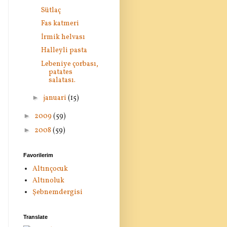
Sütlaç
Fas katmeri
İrmik helvası
Halleyli pasta
Lebeniye çorbası,
patates
salatası.
►
januari
(15)
►
2009
(59)
►
2008
(59)
Favorilerim
Altınçocuk
Altınoluk
Şebnemdergisi
Translate