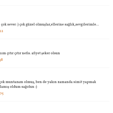
çok sever :) çok güzel olmuşlar,ellerine sağlık,sevgilerimle...
22
m çıtır çıtır nefis. afiyet şeker olsun
38
ri çok muntazam olmuş, ben de yakın zamanda simit yapmak
rlamış oldum sağolun :)
:05