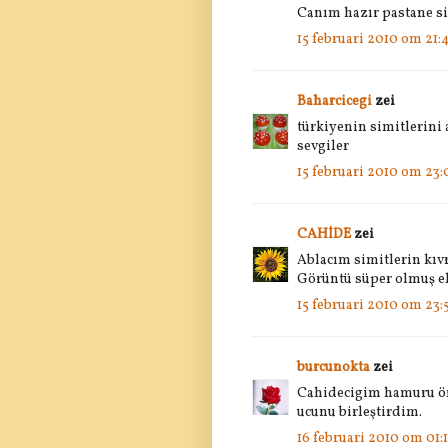
Canım hazır pastane si
15 februari 2010 om 21:
Baharcicegi
zei
türkiyenin simitlerini 
sevgiler
15 februari 2010 om 23:
CAHİDE
zei
Ablacım simitlerin kıv
Görüntü süper olmuş el
15 februari 2010 om 23:
burcunokta
zei
Cahidecigim hamuru önc
ucunu birleştirdim.
16 februari 2010 om 01: