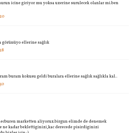
urun icine giriyor mu yoksa uzerine surulecek olanlar mi.ben
:20
a görünüyo ellerine sağlık
28
am buram kokusu geldi buralara ellerine sağlık sağlıkla kal..
:50
mecburen marketten aliyoruz.birgun elimde de denemek
 ne kadar beklettiginizi,kac derecede pisirdiginizi
u bizler icin.:)