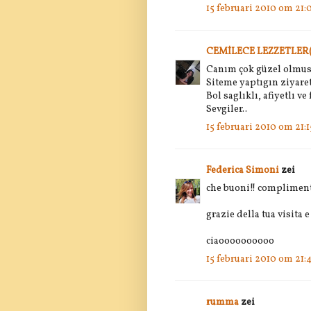
15 februari 2010 om 21:
CEMİLECE LEZZETLER
Canım çok güzel olmus
Siteme yaptıgın ziyaret
Bol saglıklı, afiyetlı 
Sevgiler..
15 februari 2010 om 21:1
Federica Simoni
zei
che buoni!! complimenti
grazie della tua visita 
ciaoooooooooo
15 februari 2010 om 21:
rumma
zei