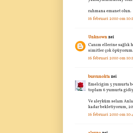
rahmana emanet olun.
16 februari 2010 om 10:1
Unknown
zei
Canım ellerine sağlık 
simitler çok öpüyorum.
16 februari 2010 om 10:
burcunokta
zei
Emelcigim 3 yumurta be
toplam 6 yumurta gidiy
Ve aleyküm selam Anlay
kadar bekletiyorum, 2
16 februari 2010 om 10: