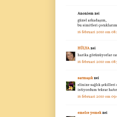
Anoniem zei
güzel arkadaşım,
bu simitleri çocuklarım 
16 februari 2010 om 08:
HÜLYA
zei
harika görünüyorlar canı
16 februari 2010 om 08:
sarmaşık
zei
elinize sağlık şekille
istiyordum tekrar hatı
16 februari 2010 om 09
emelce yemek
zei