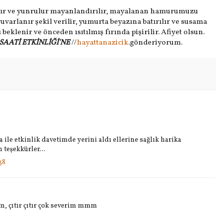
ılır ve yunrulur mayanlandırılır, mayalanan hamurumuzu
yuvarlanır şekil verilir, yumurta beyazına batırılır ve susama
beklenir ve önceden ısıtılmış fırında pişirilir. Afiyet olsun.
SAATİ ETKİNLİĞİ'NE
//
hayattanazicik
.gönderiyorum.
a ile etkinlik davetimde yerini aldı ellerine sağlık harika
 teşekkürler...
38
m, çıtır çıtır çok severim mmm