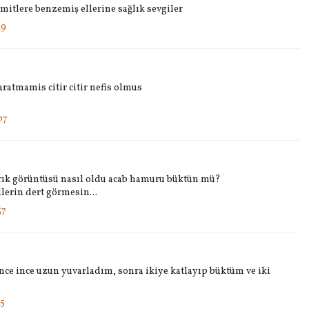
mitlere benzemiş ellerine sağlık sevgiler
49
aratmamis citir citir nefis olmus
07
rık görüntüsü nasıl oldu acab hamuru büktün mü?
lerin dert görmesin...
57
e ince uzun yuvarladım, sonra ikiye katlayıp büktüm ve iki
15