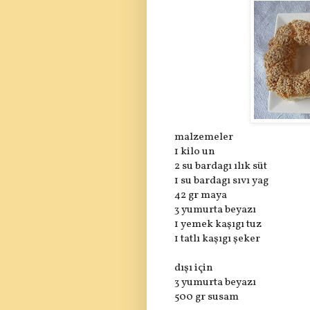
malzemeler
1 kilo un
2 su bardagı ılık süt
1 su bardagı sıvı yag
42 gr maya
3 yumurta beyazı
1 yemek kaşıgı tuz
1 tatlı kaşıgı şeker
dışı için
3 yumurta beyazı
500 gr susam