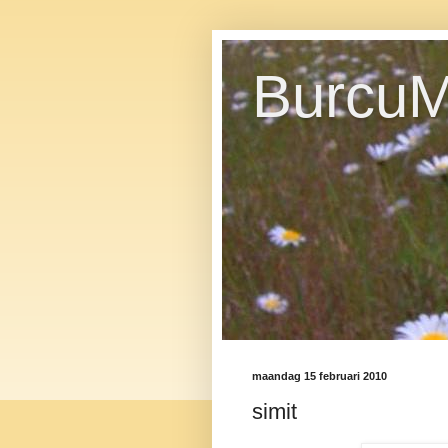
BurcuM
maandag 15 februari 2010
simit