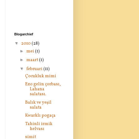
Blogarchief
▼
2010
(28)
►
mei
(1)
►
maart
(1)
▼
februari
(11)
Çocukluk mimi
Ezo gelin çorbası,
Lahana
salatası.
Balık ve yeşil
salata
Kwarklı pogaça
Tahinli irmik
helvası
simit