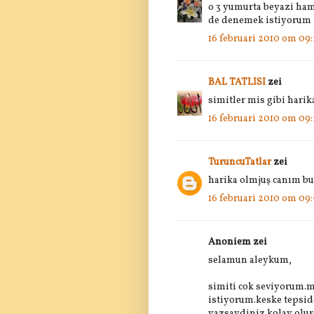
o 3 yumurta beyazi ham
de denemek istiyorum
16 februari 2010 om 09
BAL TATLISI
zei
simitler mis gibi harik
16 februari 2010 om 09:
TuruncuTatlar
zei
harika olmjuş canım bur
16 februari 2010 om 09
Anoniem zei
selamun aleykum,
simiti cok seviyorum.
istiyorum.keske tepside
yazsaydiniz.kolay olurd