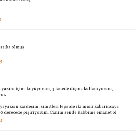
1
harika olmuş
..
15
yazını içine koyuyorum, 3 tanede dışına kullanıyorum,
or.
ayazsın kardeşim, simitleri tepside iki misli kabarıncaya
00 derecede pişiriyorum. Canım sende Rabbime emanet ol.
41