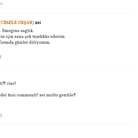
07
(CEMİLE OKŞAR)
zei
. Emegine saglık.
in için sana çok teşekkür ederim.
ve formda günler diliyorum.
5
!!! ciao!
e dei tuoi commenti! sei molto gentile!!
43