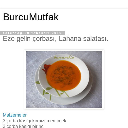
BurcuMutfak
zaterdag 20 februari 2010
Ezo gelin çorbası, Lahana salatası.
Malzemeler
3 çorba kaşıgı kırmızı mercimek
3 çorba kaşıgı pirinç