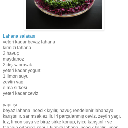
Lahana salatası
yeteri kadar beyaz lahana
kırmızı lahana
2 havuç
maydanoz
2 diş sarımsak
yeteri kadar yogurt
1 limon suyu
zeytin yagı
elma sirkesi
yeteri kadar ceviz
yapılışı
beyaz lahana incecik kıyılır, havuç rendelenir lahanaya
karıştırılır, sarımsak ezilir, iri parçalanmış ceviz, zeytin yagı,
tuz, limon suyu ve biraz sirke konup, iyice karıştırılır ve
tabagın ortasına konur, kırmızı lahana incecik kıyılır, limon