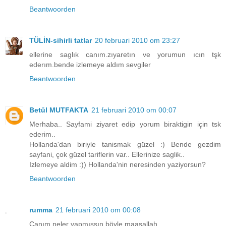
Beantwoorden
TÜLİN-sihirli tatlar
20 februari 2010 om 23:27
ellerine saglık canım.zıyaretın ve yorumun ıcın tşk
ederım.bende izlemeye aldım sevgiler
Beantwoorden
Betül MUTFAKTA
21 februari 2010 om 00:07
Merhaba.. Sayfami ziyaret edip yorum biraktigin için tsk
ederim..
Hollanda'dan biriyle tanismak güzel :) Bende gezdim
sayfani, çok güzel tariflerin var.. Ellerinize saglik..
Izlemeye aldim :)) Hollanda'nin neresinden yaziyorsun?
Beantwoorden
rumma
21 februari 2010 om 00:08
Canım neler yapmışsın böyle maaşallah..