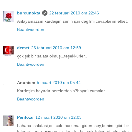
burcunokta
22 februari 2010 om 22:46
Anlayamazsın kardeşim senin için degilmi cevaplarım elbet.
Beantwoorden
demet
26 februari 2010 om 12:59
çok şık bir salata olmuş...teşekkürler..
Beantwoorden
Anoniem
5 maart 2010 om 05:44
Kardeşim hayırdır nerelerdesin?hayırlı cumalar.
Beantwoorden
Peritozu
12 maart 2010 om 12:03
Lahana salatasi,en cok hosuma giden sey,benim gibi bir
fotograf arsizi icin,en az tadi kadar cok fotojenik olusudur