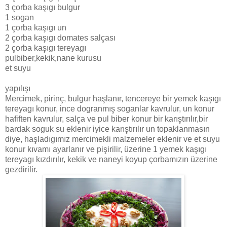
3 çorba kaşıgı bulgur
1 sogan
1 çorba kaşıgı un
2 çorba kaşıgı domates salçası
2 çorba kaşıgı tereyagı
pulbiber,kekik,nane kurusu
et suyu
yapılışı
Mercimek, pirinç, bulgur haşlanır, tencereye bir yemek kaşıgı
tereyagı konur, ince dogranmış soganlar kavrulur, un konur
hafiften kavrulur, salça ve pul biber konur bir karıştırılır,bir
bardak soguk su eklenir iyice karıştırılır un topaklanmasın
diye, haşladıgımız mercimekli malzemeler eklenir ve et suyu
konur kıvamı ayarlanır ve pişirilir, üzerine 1 yemek kaşıgı
tereyagı kızdırılır, kekik ve naneyi koyup çorbamızın üzerine
gezdirilir.