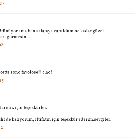
:08
örünüyor ama ben salataya vuruldum.ne kadar güzel
ert görmesin...
18
ette sono favolose!!! ciao!
25
rınız için teşekkürler.
t de kalıyorum, iltifatın için teşekkür ederim.sevgiler.
22