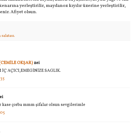
kenarına yerleştirilir, maydanoz kıyılır üzerine yerleştirilir,
enir. Afiyet olsun.
salatası.
(CEMİLE OKŞAR)
zei
Ç AÇICI,EMEGİNİZE SAGLIK.
:35
ei
ir kase çorba mmm şifalar olsun sevgilerimle
:05
i