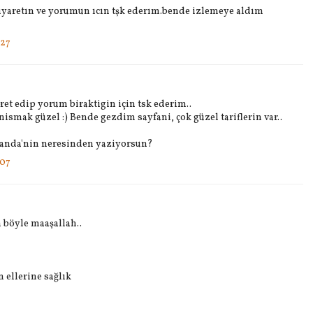
zıyaretın ve yorumun ıcın tşk ederım.bende izlemeye aldım
:27
et edip yorum biraktigin için tsk ederim..
nismak güzel :) Bende gezdim sayfani, çok güzel tariflerin var..
landa'nin neresinden yaziyorsun?
:07
 böyle maaşallah..
n ellerine sağlık