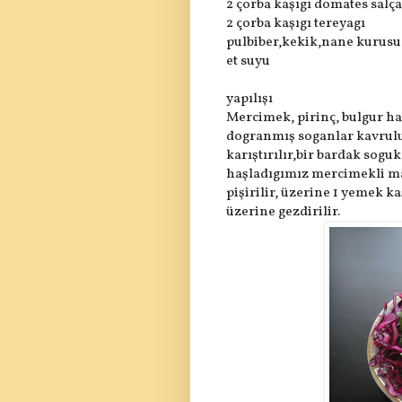
2 çorba kaşıgı domates salça
2 çorba kaşıgı tereyagı
pulbiber,kekik,nane kurusu
et suyu
yapılışı
Mercimek, pirinç, bulgur haş
dogranmış soganlar kavrulur
karıştırılır,bir bardak soguk
haşladıgımız mercimekli ma
pişirilir, üzerine 1 yemek k
üzerine gezdirilir.