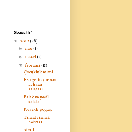
Blogarchief
▼
2010
(28)
►
mei
(1)
►
maart
(1)
▼
februari
(11)
Çocukluk mimi
Ezo gelin çorbası,
Lahana
salatası.
Balık ve yeşil
salata
Kwarklı pogaça
Tahinli irmik
helvası
simit