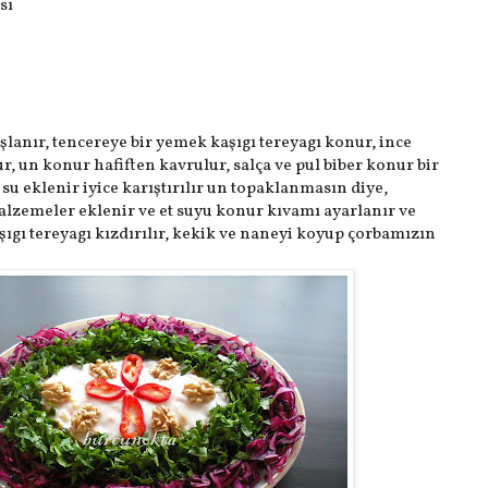
sı
lanır, tencereye bir yemek kaşıgı tereyagı konur, ince
, un konur hafiften kavrulur, salça ve pul biber konur bir
 su eklenir iyice karıştırılır un topaklanmasın diye,
lzemeler eklenir ve et suyu konur kıvamı ayarlanır ve
aşıgı tereyagı kızdırılır, kekik ve naneyi koyup çorbamızın