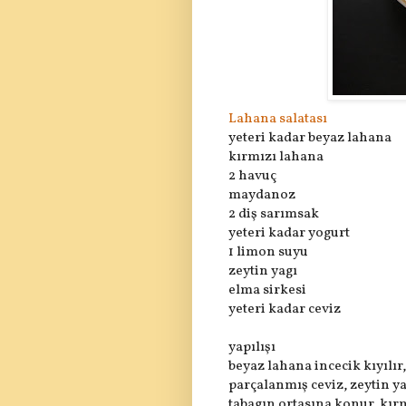
Lahana salatası
yeteri kadar beyaz lahana
kırmızı lahana
2 havuç
maydanoz
2 diş sarımsak
yeteri kadar yogurt
1 limon suyu
zeytin yagı
elma sirkesi
yeteri kadar ceviz
yapılışı
beyaz lahana incecik kıyılır,
parçalanmış ceviz, zeytin yag
tabagın ortasına konur, kırm