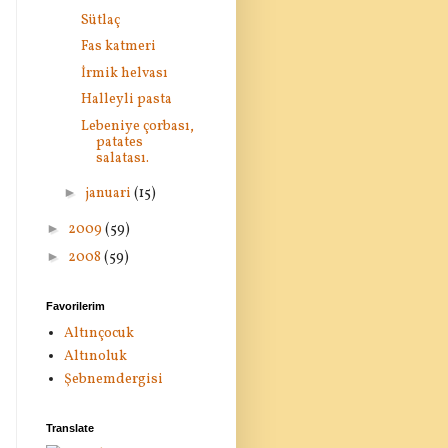
Sütlaç
Fas katmeri
İrmik helvası
Halleyli pasta
Lebeniye çorbası,
patates
salatası.
►
januari
(15)
►
2009
(59)
►
2008
(59)
Favorilerim
Altınçocuk
Altınoluk
Şebnemdergisi
Translate