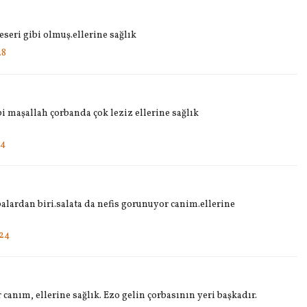
eseri gibi olmuş.ellerine sağlık
28
i maşallah çorbanda çok leziz ellerine sağlık
54
ardan biri.salata da nefis gorunuyor canim.ellerine
:24
 canım, ellerine sağlık. Ezo gelin çorbasının yeri başkadır.