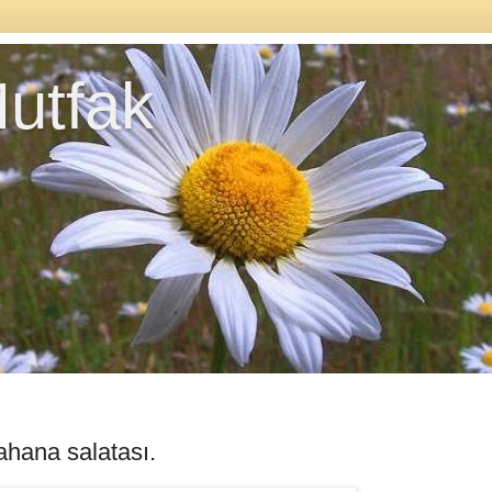
utfak
ahana salatası.