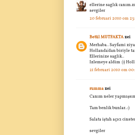
ellerine saglık canım.
sevgiler
20 februari 2010 om 23
Betül MUTFAKTA
zei
Merhaba.. Sayfami ziyar
Hollanda'dan biriyle ta
Ellerinize saglik..
Izlemeye aldim :)) Hol
21 februari 2010 om 00
rumma
zei
Canım neler yapmışsın
Tam benlik bunlar..:)
Salata iştah açıcı cinste
sevgiler