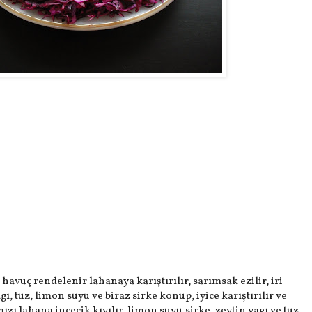
 havuç rendelenir lahanaya karıştırılır, sarımsak ezilir, iri
ı, tuz, limon suyu ve biraz sirke konup, iyice karıştırılır ve
ızı lahana incecik kıyılır, limon suyu,sirke, zeytin yagı ve tuz