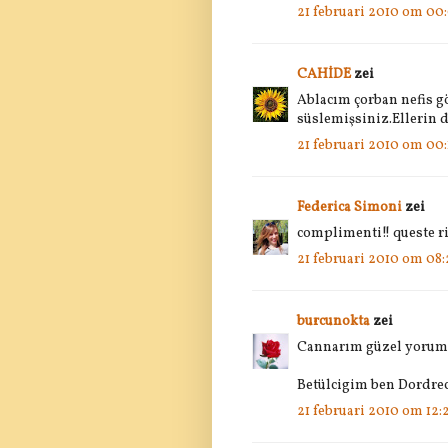
21 februari 2010 om 00
CAHİDE
zei
Ablacım çorban nefis g
süslemişsiniz.Ellerin d
21 februari 2010 om 00:
Federica Simoni
zei
complimenti!! queste ric
21 februari 2010 om 08:
burcunokta
zei
Cannarım güzel yorumla
Betülcigim ben Dordrech
21 februari 2010 om 12: