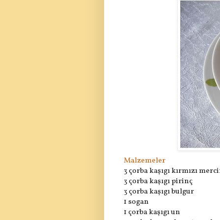
Malzemeler
3 çorba kaşıgı kırmızı merc
3 çorba kaşıgı pirinç
3 çorba kaşıgı bulgur
1 sogan
1 çorba kaşıgı un