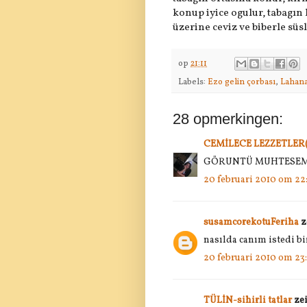
konup iyice ogulur, tabagın 
üzerine ceviz ve biberle süsl
op
21:11
Labels:
Ezo gelin çorbası
,
Lahana 
28 opmerkingen:
CEMİLECE LEZZETLER
GÖRUNTÜ MUHTESEM İ
20 februari 2010 om 22
susamcorekotuFeriha
z
nasılda canım istedi b
20 februari 2010 om 23
TÜLİN-sihirli tatlar
ze