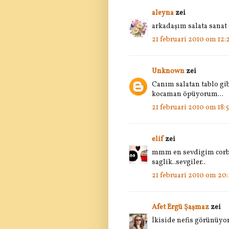
aleyna
zei
arkadaşım salata sanat 
21 februari 2010 om 12:
Unknown
zei
Canım salatan tablo gib
kocaman öpüyorum...
21 februari 2010 om 18:
elif
zei
mmm en sevdigim corbal
saglik..sevgiler..
21 februari 2010 om 20
Afet Ergü Şaşmaz
zei
İkiside nefis görünüyor