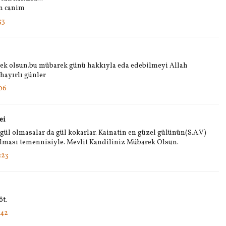
n canim
33
ek olsun.bu mübarek günü hakkıyla eda edebilmeyi Allah
hayırlı günler
06
ei
gül olmasalar da gül kokarlar. Kainatin en güzel gülünün(S.A.V)
lması temennisiyle. Mevlit Kandiliniz Mübarek Olsun.
:23
ôt.
:42