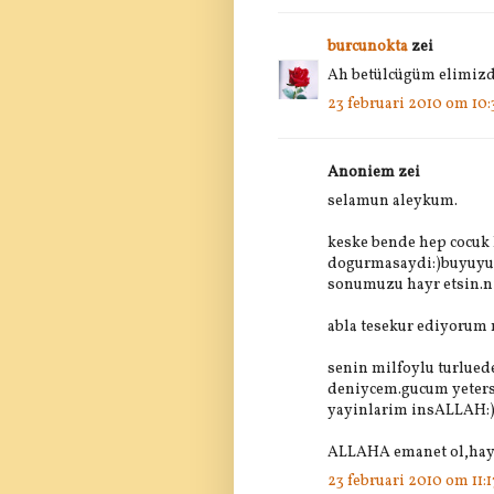
burcunokta
zei
Ah betülcügüm elimizde
23 februari 2010 om 10:
Anoniem zei
selamun aleykum.
keske bende hep cocuk 
dogurmasaydi:)buyuyun
sonumuzu hayr etsin.n
abla tesekur ediyorum 
senin milfoylu turlue
deniycem.gucum yeters
yayinlarim insALLAH:
ALLAHA emanet ol,hayi
23 februari 2010 om 11:1