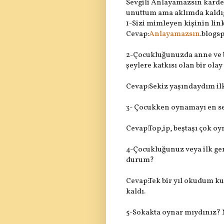
Sevgili Anlayamazsın kard
unuttum ama aklımda kaldıg
1-Sizi mimleyen kişinin lin
Cevap:
Anlayamazsın
.blogsp
2-Çocukluğunuzda anne ve ba
şeylere katkısı olan bir olay
Cevap:Sekiz yaşındaydım ilk 
3- Çocukken oynamayı en se
Cevap:Top,ip, beştaşı çok o
4-Çocukluğunuz veya ilk genç
durum?
Cevap:Tek bir yıl okudum k
kaldı.
5-Sokakta oynar mıydınız? 