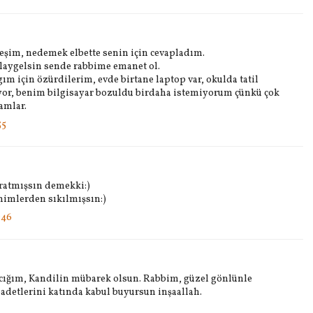
şim, nedemek elbette senin için cevapladım.
olaygelsin sende rabbime emanet ol.
 için özürdilerim, evde birtane laptop var, okulda tatil
yor, benim bilgisayar bozuldu birdaha istemiyorum çünkü çok
amlar.
55
ratmışsın demekki:)
imlerden sıkılmışsın:)
:46
ığım, Kandilin mübarek olsun. Rabbim, güzel gönlünle
badetlerini katında kabul buyursun inşaallah.