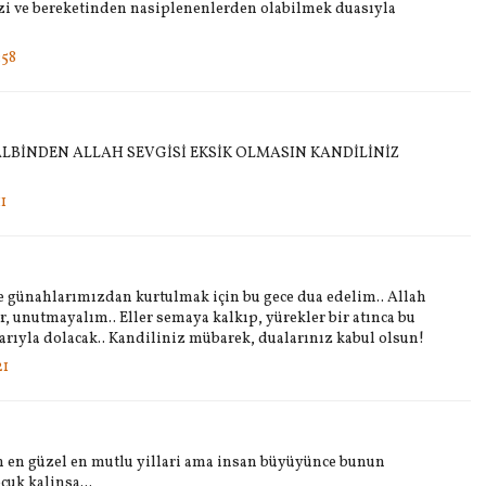
zi ve bereketinden nasiplenenlerden olabilmek duasıyla
:58
ALBİNDEN ALLAH SEVGİSİ EKSİK OLMASIN KANDİLİNİZ
1
e günahlarımızdan kurtulmak için bu gece dua edelim.. Allah
r, unutmayalım.. Eller semaya kalkıp, yürekler bir atınca bu
larıyla dolacak.. Kandiliniz mübarek, dualarınız kabul olsun!
21
in en güzel en mutlu yillari ama insan büyüyünce bunun
cuk kalinsa...