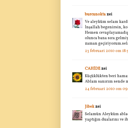
burcunokta
zei
Ve aleyküm selam karde
İnşallah begenirsin, k
Hemen cevaplayamadıgım
olunca bana sıra gelmi
zaman geçiriyorum.sel
23 februari 2010 om 18:
CAHİDE
zei
Küçüklükten beri hama
Ablam sanırım sende m
24 februari 2010 om 09
Jibek
zei
Selamün Aleyküm ablac
yaptığın dualarını ve i