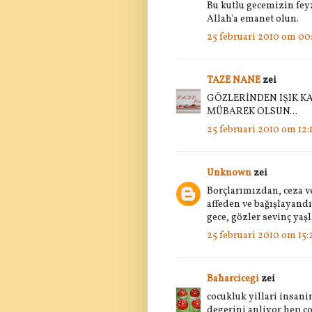
Bu kutlu gecemizin fey
Allah'a emanet olun.
25 februari 2010 om 00
TAZE NANE
zei
GÖZLERİNDEN IŞIK K
MÜBAREK OLSUN...
25 februari 2010 om 12:1
Unknown
zei
Borçlarımızdan, ceza v
affeden ve bağışlayandı
gece, gözler sevinç yaş
25 februari 2010 om 15:
Baharcicegi
zei
cocukluk yillari insan
degerini anliyor hep co