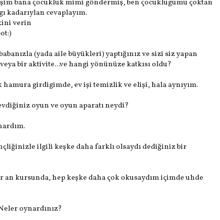
eşim bana çocukluk mimi göndermiş, ben çocuklugumu çoktan
ı kadarıylan cevaplayım.
kini verin
ot:)
banızla (yada aile büyükleri) yaptığınız ve sizi siz yapan
 veya bir aktivite...ve hangi yönünüze katkısı oldu?
hamura girdigimde, ev işi temizlik ve elişi, hala aynıyım.
vdiğiniz oyun ve oyun aparatı neydi?
ynardım.
liğinizle ilgili keşke daha farklı olsaydı dediğiniz bir
ur an kursunda, hep keşke daha çok okusaydım içimde uhde
Neler oynardınız?