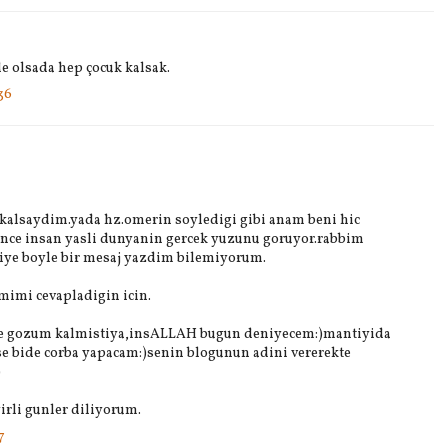
 olsada hep çocuk kalsak.
36
kalsaydim.yada hz.omerin soyledigi gibi anam beni hic
ce insan yasli dunyanin gercek yuzunu goruyor.rabbim
iye boyle bir mesaj yazdim bilemiyorum.
mimi cevapladigin icin.
de gozum kalmistiya,insALLAH bugun deniyecem:)mantiyida
e bide corba yapacam:)senin blogunun adini vererekte
)
rli gunler diliyorum.
7