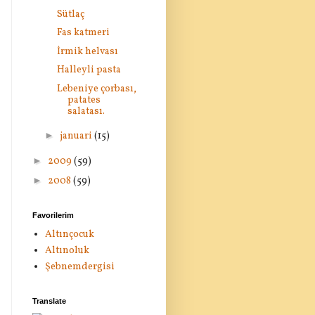
Sütlaç
Fas katmeri
İrmik helvası
Halleyli pasta
Lebeniye çorbası,
patates
salatası.
►
januari
(15)
►
2009
(59)
►
2008
(59)
Favorilerim
Altınçocuk
Altınoluk
Şebnemdergisi
Translate