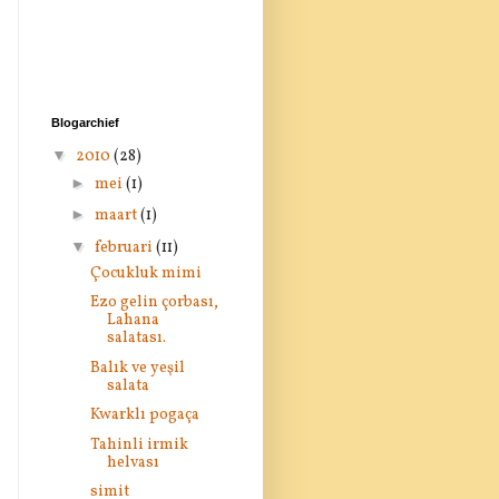
Blogarchief
▼
2010
(28)
►
mei
(1)
►
maart
(1)
▼
februari
(11)
Çocukluk mimi
Ezo gelin çorbası,
Lahana
salatası.
Balık ve yeşil
salata
Kwarklı pogaça
Tahinli irmik
helvası
simit