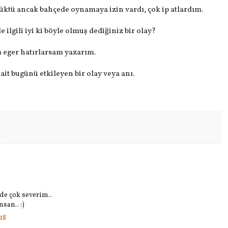
ktü ancak bahçede oynamaya izin vardı, çok ip atlardım.
 ilgili iyi ki böyle olmuş dediğiniz bir olay?
eger hatırlarsam yazarım.
it bugünü etkileyen bir olay veya anı.
m
e çok severim..
san.. :)
18