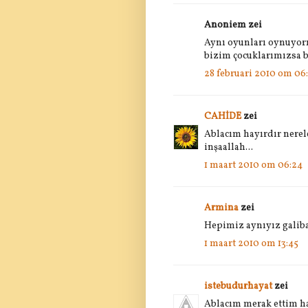
Anoniem zei
Aynı oyunları oynuyo
bizim çocuklarımızsa b
28 februari 2010 om 06:
CAHİDE
zei
Ablacım hayırdır nere
inşaallah...
1 maart 2010 om 06:24
Armina
zei
Hepimiz aynıyız galib
1 maart 2010 om 13:45
istebudurhayat
zei
Ablacım merak ettim h