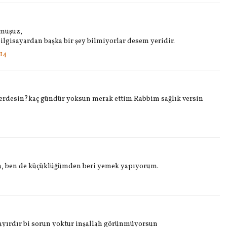
rmuşuz,
ilgisayardan başka bir şey bilmiyorlar desem yeridir.
14
lerdesin?kaç gündür yoksun merak ettim.Rabbim sağlık versin
a, ben de küçüklüğümden beri yemek yapıyorum.
ayırdır bi sorun yoktur inşallah görünmüyorsun