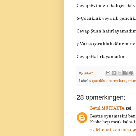
Cevap:Evimizin bahçesi büyü
6-Çocukluk veya ilk gençlikle
Cevap:Şuan hatırlayamadım 
7-Varsa çocukluk dönemine a
Cevap:Hatırlayamadım
op
22:47
Labels:
çocukluk hatıraları.
,
mi
28 opmerkingen:
Betül MUTFAKTA
zei
Bestas oynamasini bend
Keske hep çocuk kalsa in
23 februari 2010 om 09: