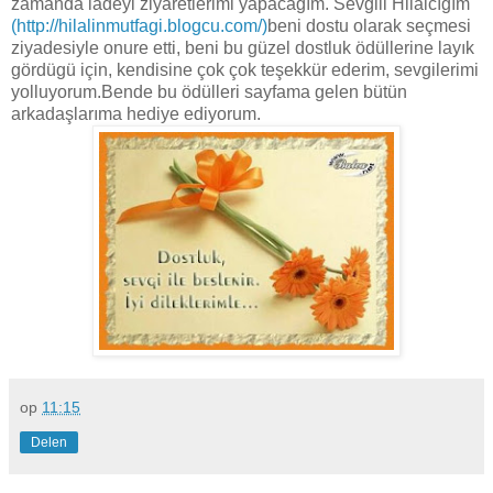
zamanda iadeyi ziyaretlerimi yapacagım. Sevgili Hilalcıgım
(http://hilalinmutfagi.blogcu.com/
)
beni dostu olarak seçmesi
ziyadesiyle onure etti, beni bu güzel dostluk ödüllerine layık
gördügü için, kendisine çok çok teşekkür ederim, sevgilerimi
yolluyorum.Bende bu ödülleri sayfama gelen bütün
arkadaşlarıma hediye ediyorum.
op
11:15
Delen