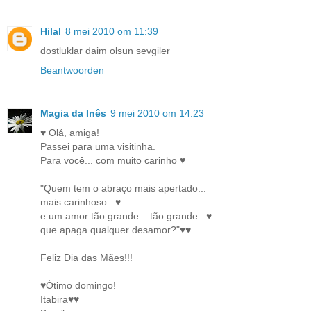
Hilal
8 mei 2010 om 11:39
dostluklar daim olsun sevgiler
Beantwoorden
Magia da Inês
9 mei 2010 om 14:23
♥ Olá, amiga!
Passei para uma visitinha.
Para você... com muito carinho ♥
"Quem tem o abraço mais apertado...
mais carinhoso...♥
e um amor tão grande... tão grande...♥
que apaga qualquer desamor?"♥♥
Feliz Dia das Mães!!!
♥Ótimo domingo!
Itabira♥♥