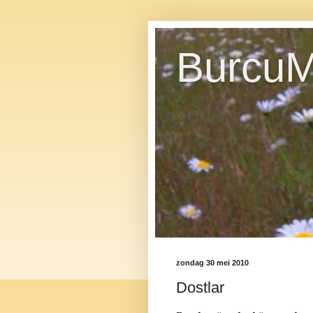
BurcuM
zondag 30 mei 2010
Dostlar