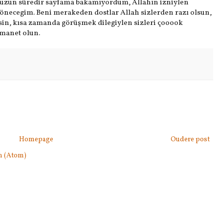
 uzun süredir sayfama bakamıyordum, Allahın izniylen
önecegim. Beni merakeden dostlar Allah sizlerden razı olsun,
tsin, kısa zamanda görüşmek dilegiylen sizleri çooook
manet olun.
Homepage
Oudere post
n (Atom)