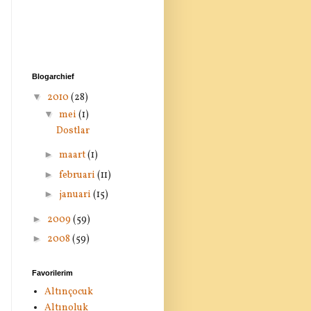
Blogarchief
▼
2010
(28)
▼
mei
(1)
Dostlar
►
maart
(1)
►
februari
(11)
►
januari
(15)
►
2009
(59)
►
2008
(59)
Favorilerim
Altınçocuk
Altınoluk