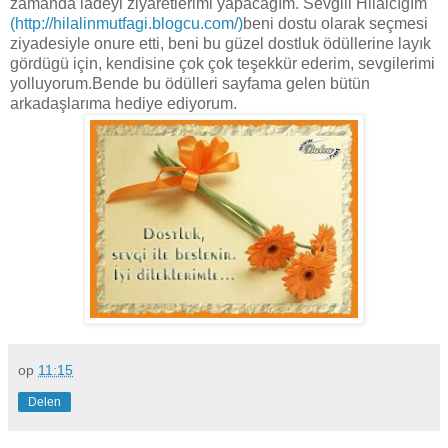
zamanda iadeyi ziyaretlerimi yapacagım. Sevgili Hilalcıgım
(http://hilalinmutfagi.blogcu.com/
)
beni dostu olarak seçmesi
ziyadesiyle onure etti, beni bu güzel dostluk ödüllerine layık
gördügü için, kendisine çok çok teşekkür ederim, sevgilerimi
yolluyorum.Bende bu ödülleri sayfama gelen bütün
arkadaşlarıma hediye ediyorum.
op
11:15
Delen