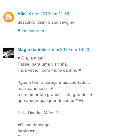
Hilal
8 mei 2010 om 11:39
dostluklar daim olsun sevgiler
Beantwoorden
Magia da Inês
9 mei 2010 om 14:23
♥ Olá, amiga!
Passei para uma visitinha.
Para você... com muito carinho ♥
"Quem tem o abraço mais apertado...
mais carinhoso...♥
e um amor tão grande... tão grande...♥
que apaga qualquer desamor?"♥♥
Feliz Dia das Mães!!!
♥Ótimo domingo!
Itabira♥♥