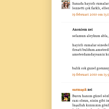
Sanada hayırlı cumalar
lezzetti çok farklı, ell
19 februari 2010 om 13:1
Anoniem zei
selamun aleykum abla,
hayirli cumalar sizede
firsati buldum.amsterd
amsterdamdaysaniz kola
balik cok guzel gorunuy
19 februari 2010 om 13:
sarmaşık
zei
Burcu hanım güzel sözl
razı olsun, sizin gibi 
İnşallah kızınızın gön