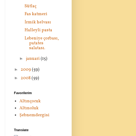
Sütlaç
Fas katmeri
İrmik helvası
Halleyli pasta
Lebeniye çorbası,
patates
salatası.
►
januari
(15)
►
2009
(59)
►
2008
(59)
Favorilerim
Altınçocuk
Altınoluk
Şebnemdergisi
Translate