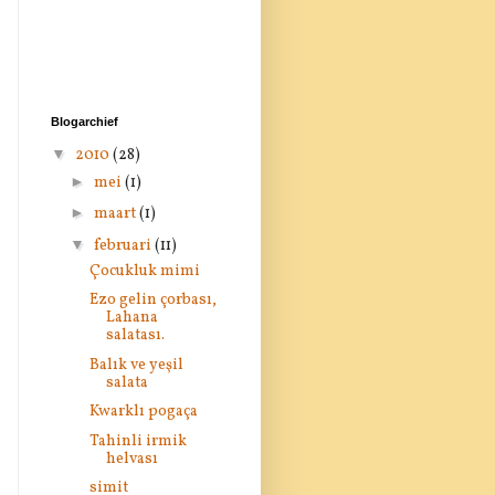
Blogarchief
▼
2010
(28)
►
mei
(1)
►
maart
(1)
▼
februari
(11)
Çocukluk mimi
Ezo gelin çorbası,
Lahana
salatası.
Balık ve yeşil
salata
Kwarklı pogaça
Tahinli irmik
helvası
simit