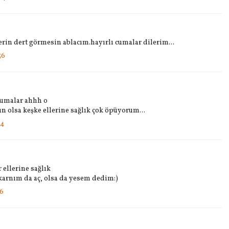
llerin dert görmesin ablacım.hayırlı cumalar dilerim...
56
cumalar ahhh o
 olsa keşke ellerine sağlık çok öpüyorum...
04
 ellerine sağlık
 karnım da aç, olsa da yesem dedim:)
26