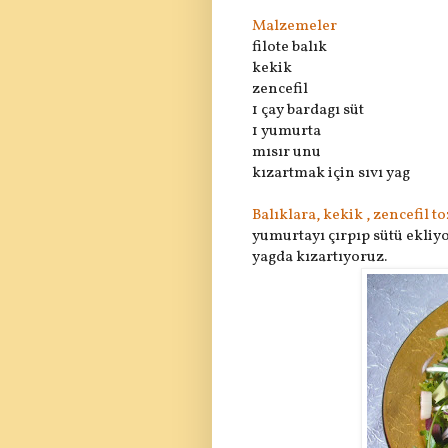
Malzemeler
filote balık
kekik
zencefil
1 çay bardagı süt
1 yumurta
mısır unu
kızartmak için sıvı yag
Balıklara, kekik , zencefil t
yumurtayı çırpıp sütü ekliyo
yagda kızartıyoruz.