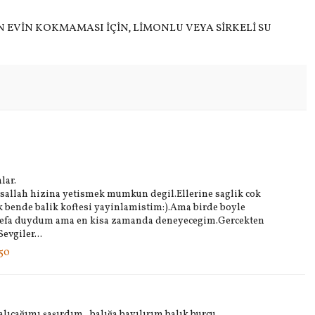
 EVİN KOKMAMASI İÇİN, LİMONLU VEYA SİRKELİ SU
lar.
allah hizina yetismek mumkun degil.Ellerine saglik cok
k bende balik koftesi yayinlamistim:).Ama birde boyle
defa duydum ama en kisa zamanda deneyecegim.Gercekten
evgiler...
:50
ıcağımı şaşırdım , balığa bayılırım balık burcu