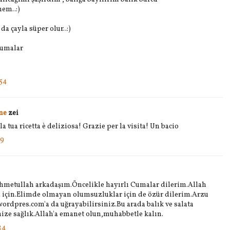
em..:)
da çayla süper olur..:)
 cumalar
54
me
zei
 tua ricetta è deliziosa! Grazie per la visita! Un bacio
19
hmetullah arkadaşım.Öncelikle hayırlı Cumalar dilerim.Allah
z için.Elimde olmayan olumsuzluklar için de özür dilerim.Arzu
ordpres.com'a da uğrayabilirsiniz.Bu arada balık ve salata
nize sağlık.Allah'a emanet olun,muhabbetle kalın.
24