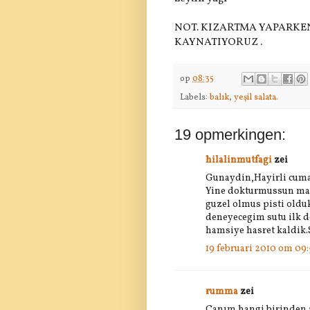
NOT. KIZARTMA YAPARKEN
KAYNATIYORUZ .
op
08:35
Labels:
balık
,
yeşil salata.
19 opmerkingen:
hilalinmutfagi
zei
Gunaydin,Hayirli cuma
Yine dokturmussun mas
guzel olmus pisti oldu
deneyecegim sutu ilk 
hamsiye hasret kaldik.S
19 februari 2010 om 09
rumma
zei
Canım hangi birinden al