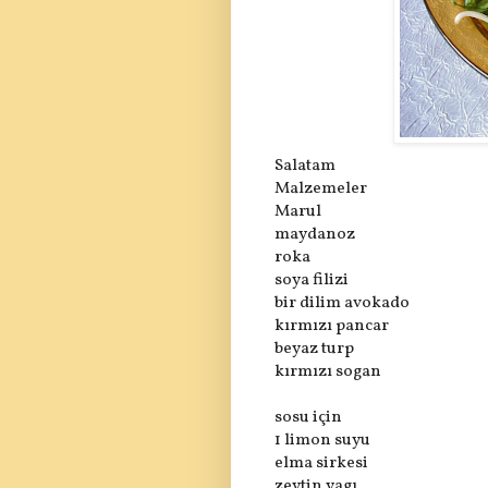
Salatam
Malzemeler
Marul
maydanoz
roka
soya filizi
bir dilim avokado
kırmızı pancar
beyaz turp
kırmızı sogan
sosu için
1 limon suyu
elma sirkesi
zeytin yagı