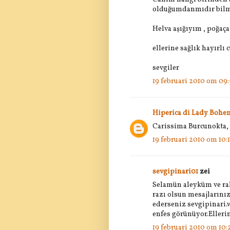
olduğumdanmıdır bilm
Helva aşığıyım , poğaça 
ellerine sağlık hayırlı
sevgiler
19 februari 2010 om 09:
Hiperica di Lady Bohe
Carissima Burcunokta, la
19 februari 2010 om 10:
sevgipinari01
zei
Selamün aleyküm ve ra
razı olsun mesajlarını
ederseniz sevgipinari.w
enfes görünüyor.Elleri
19 februari 2010 om 10: