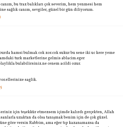
 canım, bu traz balıkları çok severim, hem yenmesi hem
erine sağlık canım, sevgiler, güzel bir gün diliyorum.
1
.burda hamsi bulmak cok zor.cok sukur bu sene iki uc kere yeme
amdaki turk marketlerine gelmis ablacim.eger
ylikla bulabilirsiniz.ne cenem acildi ozur.
or.ellerinize saglik.
55
eriniz için teşekkür etmezsem içimde kalırdı gerçekten, Allah
insanlarla uzaktan da olsa tanışmak benim için de çok güzel.
lüne göre versin Rabbim, ama eğer tıp kazanamazsa da