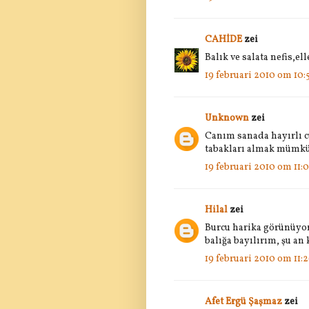
CAHİDE
zei
Balık ve salata nefis,e
19 februari 2010 om 10:
Unknown
zei
Canım sanada hayırlı 
tabakları almak mümkün
19 februari 2010 om 11:
Hilal
zei
Burcu harika görünüyor
balığa bayılırım, şu an
19 februari 2010 om 11:
Afet Ergü Şaşmaz
zei