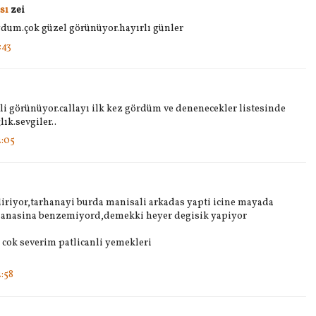
sı
zei
uydum.çok güzel görünüyor.hayırlı günler
:43
li görünüyor.callayı ilk kez gördüm ve denenecekler listesinde
lık.sevgiler..
:05
diriyor,tarhanayi burda manisali arkadas yapti icine mayada
rhanasina benzemiyord,demekki heyer degisik yapiyor
 cok severim patlicanli yemekleri
:58