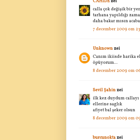
CAHİDE
zei
calla çok değişik bir y
tarhana yapıldığı zaman
daha bakar mısın acaba
7 december 2009 om 23
Unknown
zei
Canım ikiisde harika el
öpüyorum...
8 december 2009 om 0
Sevil Şahin
zei
ilk kez duydum callayı
ellerine saglık
afiyet bal şeker olsun
8 december 2009 om 09
burcunokta
zei