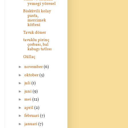
yemegi yöresel
Bisküvili kolay
pasta,
mercimek
köftesi
Tavuk döner
tavuklu pirinç
çorbası, bal
kabagı tatlısı
Güllaç
►
november
(6)
►
oktober
(5)
►
juli
(1)
►
juni
(9)
►
mei
(12)
►
april
(2)
►
februari
(7)
►
januari
(7)