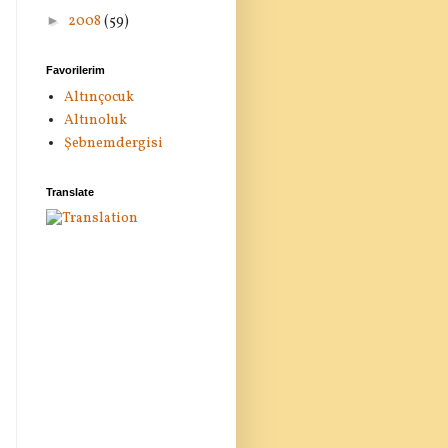
►
2008
(59)
Favorilerim
Altınçocuk
Altınoluk
Şebnemdergisi
Translate