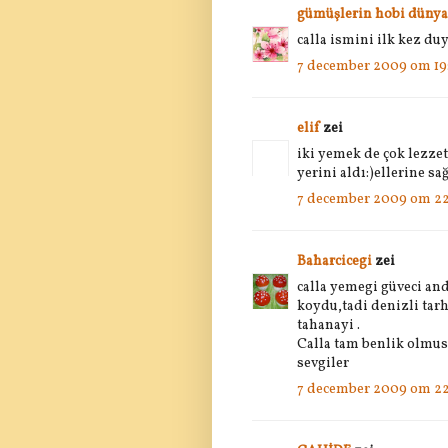
gümüşlerin hobi dünya
calla ismini ilk kez d
7 december 2009 om 19
elif
zei
iki yemek de çok lezzet
yerini aldı:)ellerine sağ
7 december 2009 om 22
Baharcicegi
zei
calla yemegi güveci an
koydu,tadi denizli ta
tahanayi .
Calla tam benlik olmus
sevgiler
7 december 2009 om 22