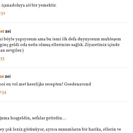
 içanadoluya ait bir yemektir.
:32
ler
zei
ni böyle yapıyorum ama bu ismi ilk defa duyuyorum muhteşem
inç geldi oda nefis olmuş ellerinize sağlık..Ziyaretiniz içinde
an sevgiler:)
:33
me
zei
mooi en vol met heerlijke recepten! Goedenavond
:34
uma hoşgeldin, sefalar getirdin....
y çok leziz görünüyor, ayrıca sunumların bir harika, ellerin ve