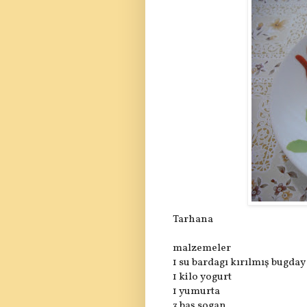
Tarhana
malzemeler
1 su bardagı kırılmış bugday
1 kilo yogurt
1 yumurta
3 baş sogan