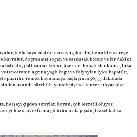
oyulur, tuzlu suya ıslatılır acı suyu çıkarılır, toprak tencereye
ice kavrulur, dogranmış sogan ve sarımsak konur ve bir dakika
karıştırılır, patlıcanlar konur, üzerine domatesler konur, tuzu
ve tencerenin agzına yaglı kagıt ve folyoylan iyice kapatılır,
eşte pişirilir. Yemek kaynamaya başlayınca 50, 55 dakikada
nsinden uzunda sürebilir. yemek pişince tencere ılıyasadar
, herşeyi çigden sıraylan koyun, çok lezzetli oluyor,
ereyi hazırlayıp fırına götürün orda pişsin, lezzet kat kat