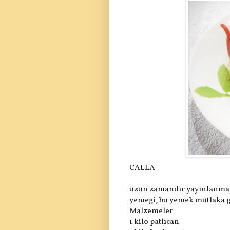
CALLA
uzun zamandır yayınlanmayı
yemegi, bu yemek mutlaka gü
Malzemeler
1 kilo patlıcan