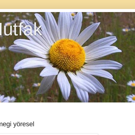
utfak
megi yöresel