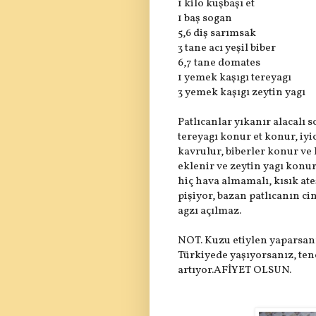
1 kilo kuşbaşı et
1 baş sogan
5,6 diş sarımsak
3 tane acı yeşil biber
6,7 tane domates
1 yemek kaşıgı tereyagı
3 yemek kaşıgı zeytin yagı
Patlıcanlar yıkanır alacalı s
tereyagı konur et konur, iy
kavrulur, biberler konur ve 
eklenir ve zeytin yagı konur 
hiç hava almamalı, kısık at
pişiyor, bazan patlıcanın ci
agzı açılmaz.
NOT. Kuzu etiylen yaparsanız
Türkiyede yaşıyorsanız, tenc
artıyor.AFİYET OLSUN.