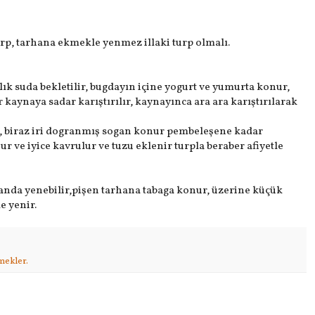
rp, tarhana ekmekle yenmez illaki turp olmalı.
ılık suda bekletilir, bugdayın içine yogurt ve yumurta konur,
nır kaynaya sadar karıştırılır, kaynayınca ara ara karıştırılarak
r, biraz iri dogranmış sogan konur pembeleşene kadar
r ve iyice kavrulur ve tuzu eklenir turpla beraber afiyetle
nda yenebilir,pişen tarhana tabaga konur, üzerine küçük
e yenir.
mekler.