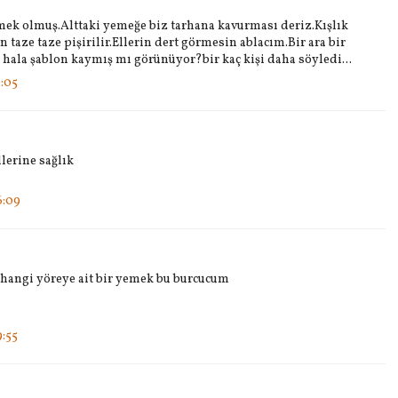
emek olmuş.Alttaki yemeğe biz tarhana kavurması deriz.Kışlık
 taze taze pişirilir.Ellerin dert görmesin ablacım.Bir ara bir
 hala şablon kaymış mı görünüyor?bir kaç kişi daha söyledi...
:05
lerine sağlık
6:09
 hangi yöreye ait bir yemek bu burcucum
:55