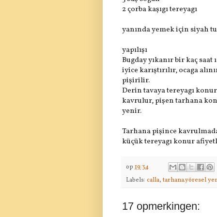
2 çorba kaşıgı tereyagı
yanında yemek için siyah tu
yapılışı
Bugday yıkanır bir kaç saat 
iyice karıştırılır, ocaga alı
pişirilir.
Derin tavaya tereyagı konu
kavrulur, pişen tarhana konu
yenir.
Tarhana pişince kavrulmada
küçük tereyagı konur afiyetl
op
19:34
Labels:
calla
,
tarhana.yöresel ye
17 opmerkingen: