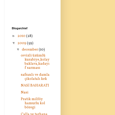
Blogarchief
►
2010
(28)
▼
2009
(59)
▼
december
(10)
cevizli üzümlü
kurabiye,kolay
baklava,kadayı
f sarması
safranlı ve damla
çikolatalı kek
NASİ BAHARATI
Nasi
Pratik milföy
hamurlu kol
böregi
Calla ve tarhana