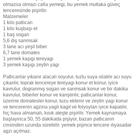
olmazsa olmazı calla yemegi, bu yemek mutlaka güveç
tenceresinde pişirilir.
Malzemeler
1 kilo patlıcan
1 kilo kuşbaşı et
1 baş sogan
5,6 diş sarımsak
3 tane acı yeşil biber
6,7 tane domates
1 yemek kaşıgı tereyagı
3 yemek kaşıgı zeytin yagı
Patlıcanlar yıkanır alacalı soyulur, tuzlu suya ıslatılır acı suyu
çıkarılır, toprak tencereye tereyagı konur et konur, iyice
kavrulur, dogranmış sogan ve sarımsak konur ve bir dakika
kavrulur, biberler konur ve karıştırılır, patlıcanlar konur,
üzerine domatesler konur, tuzu eklenir ve zeytin yagı konur
ve tencerenin agzına yaglı kagıt ve folyoylan iyice kapatılır,
hiç hava almamalı, kısık ateşte pişirilir. Yemek kaynamaya
başlayınca 50, 55 dakikada pişiyor, bazan patlıcanın
cinsinden uzunda sürebilir. yemek pişince tencere ılıyasadar
agzı açılmaz.