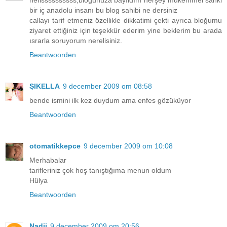
nefissssssssss;blogunuza bayıldım herşey mükemmel sanki
bir iç anadolu insanı bu blog sahibi ne dersiniz
callayı tarif etmeniz özellikle dikkatimi çekti ayrıca bloğumu
ziyaret ettiğiniz için teşekkür ederim yine beklerim bu arada
ısrarla soruyorum nerelisiniz.
Beantwoorden
ŞIKELLA
9 december 2009 om 08:58
bende ismini ilk kez duydum ama enfes gözüküyor
Beantwoorden
otomatikkepce
9 december 2009 om 10:08
Merhabalar
tarifleriniz çok hoş tanıştığıma menun oldum
Hülya
Beantwoorden
Nadji
9 december 2009 om 20:56