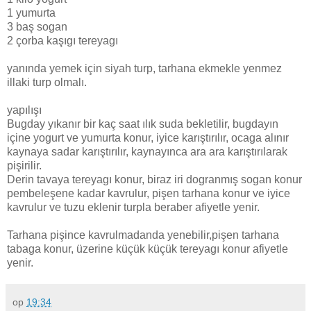
1 yumurta
3 baş sogan
2 çorba kaşıgı tereyagı
yanında yemek için siyah turp, tarhana ekmekle yenmez
illaki turp olmalı.
yapılışı
Bugday yıkanır bir kaç saat ılık suda bekletilir, bugdayın
içine yogurt ve yumurta konur, iyice karıştırılır, ocaga alınır
kaynaya sadar karıştırılır, kaynayınca ara ara karıştırılarak
pişirilir.
Derin tavaya tereyagı konur, biraz iri dogranmış sogan konur
pembeleşene kadar kavrulur, pişen tarhana konur ve iyice
kavrulur ve tuzu eklenir turpla beraber afiyetle yenir.
Tarhana pişince kavrulmadanda yenebilir,pişen tarhana
tabaga konur, üzerine küçük küçük tereyagı konur afiyetle
yenir.
op
19:34