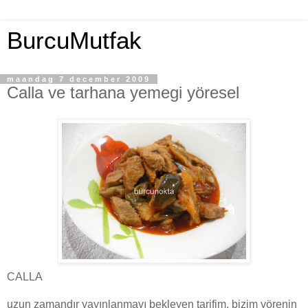
BurcuMutfak
maandag 7 december 2009
Calla ve tarhana yemegi yöresel
CALLA
uzun zamandır yayınlanmayı bekleyen tarifim, bizim yörenin