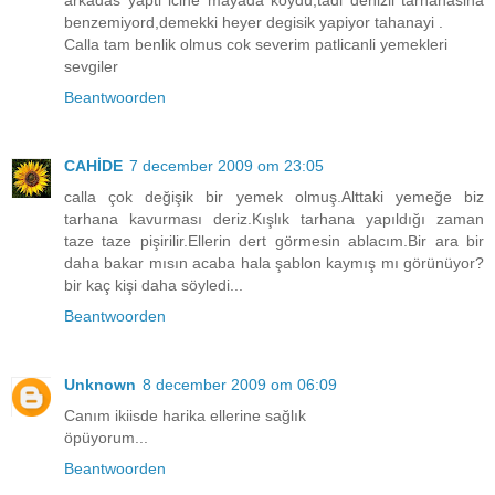
arkadas yapti icine mayada koydu,tadi denizli tarhanasina
benzemiyord,demekki heyer degisik yapiyor tahanayi .
Calla tam benlik olmus cok severim patlicanli yemekleri
sevgiler
Beantwoorden
CAHİDE
7 december 2009 om 23:05
calla çok değişik bir yemek olmuş.Alttaki yemeğe biz
tarhana kavurması deriz.Kışlık tarhana yapıldığı zaman
taze taze pişirilir.Ellerin dert görmesin ablacım.Bir ara bir
daha bakar mısın acaba hala şablon kaymış mı görünüyor?
bir kaç kişi daha söyledi...
Beantwoorden
Unknown
8 december 2009 om 06:09
Canım ikiisde harika ellerine sağlık
öpüyorum...
Beantwoorden