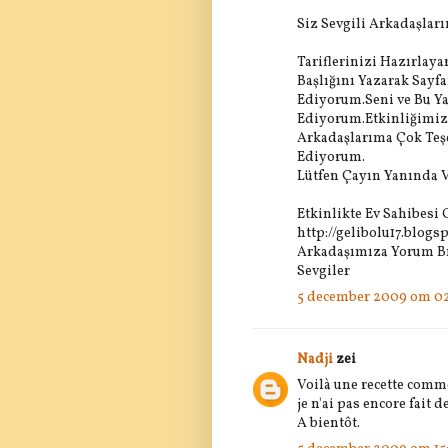
Siz Sevgili Arkadaşlar
Tariflerinizi Hazırla
Başlığını Yazarak Sayf
Ediyorum.Seni ve Bu Ya
Ediyorum.Etkinliğimize
Arkadaşlarıma Çok Teş
Ediyorum.
Lütfen Çayın Yanında V
Etkinlikte Ev Sahibesi
http://gelibolu17.blogs
Arkadaşımıza Yorum B
Sevgiler
5 december 2009 om 02
Nadji
zei
Voilà une recette comme
je n'ai pas encore fait 
A bientôt.