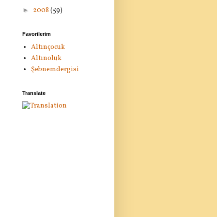
►
2008
(59)
Favorilerim
Altınçocuk
Altınoluk
Şebnemdergisi
Translate