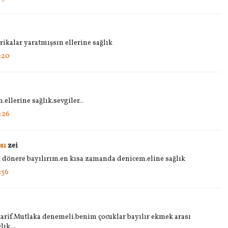
rikalar yaratmışsın ellerine sağlık
:20
ellerine sağlık.sevgiler..
:26
sı
zei
uk dönere bayılırım.en kısa zamanda denicem.eline sağlık
:36
 tarif.Mutlaka denemeli.benim çocuklar bayılır ekmek arası
lık...