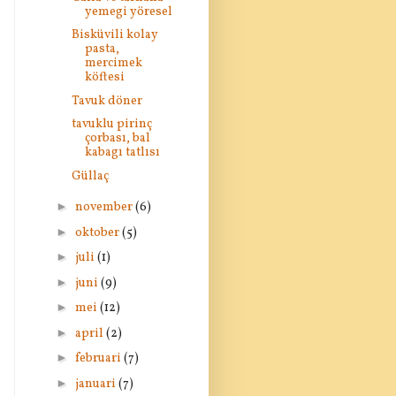
yemegi yöresel
Bisküvili kolay
pasta,
mercimek
köftesi
Tavuk döner
tavuklu pirinç
çorbası, bal
kabagı tatlısı
Güllaç
►
november
(6)
►
oktober
(5)
►
juli
(1)
►
juni
(9)
►
mei
(12)
►
april
(2)
►
februari
(7)
►
januari
(7)