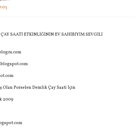
0:03
 ÇAY SAATİ ETKİNLİĞİNİN EV SAHİBİYİM SEVGİLİ
.blogcu.com
t.blogspot.com
pot.com
 Olan Porselen Demlik Çay Saati İçin
ık 2009
logspot.com