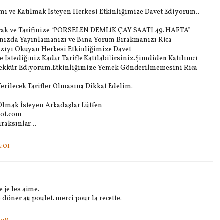
ımı ve Katılmak İsteyen Herkesi Etkinliğimize Davet Ediyorum..
yarak ve Tarifinize “PORSELEN DEMLİK ÇAY SAATİ 49. HAFTA”
anızda Yayınlamanızı ve Bana Yorum Bırakmanızı Rica
zıyı Okuyan Herkesi Etkinliğimize Davet
 İstediğiniz Kadar Tarifle Katılabilirsiniz.Şimdiden Katılımcı
ekkür Ediyorum.Etkinliğimize Yemek Gönderilmemesini Rica
erilecek Tarifler Olmasına Dikkat Edelim.
 Olmak İsteyen Arkadaşlar Lütfen
pot.com
ıraksınlar…
:01
 je les aime.
de döner au poulet. merci pour la recette.