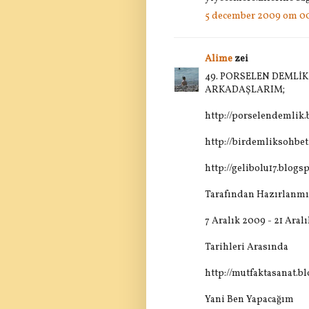
5 december 2009 om 0
Alime
zei
49. PORSELEN DEMLİK
ARKADAŞLARIM;
http://porselendemlik
http://birdemliksohbe
http://gelibolu17.blogs
Tarafından Hazırlanmış
7 Aralık 2009 - 21 Aral
Tarihleri Arasında
http://mutfaktasanat.b
Yani Ben Yapacağım