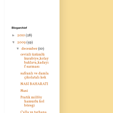
Blogarchief
►
2010
(28)
▼
2009
(59)
▼
december
(10)
cevizli üzümlü
kurabiye,kolay
baklava,kadayı
f sarması
safranlı ve damla
çikolatalı kek
NASİ BAHARATI
Nasi
Pratik milföy
hamurlu kol
böregi
Calla ve tarhana