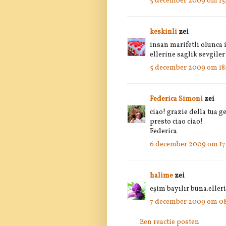
5 december 2009 om 15
keskinli
zei
insan marifetli olunca
ellerine saglik sevgiler
5 december 2009 om 18
Federica Simoni
zei
ciao! grazie della tua g
presto ciao ciao!
Federica
6 december 2009 om 17
halime
zei
eşim bayılır buna.eller
7 december 2009 om 08
Een reactie posten