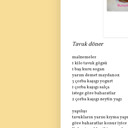
Tavuk döner
malzemeler
1 kilo tavuk gögsü
1 baş kuru sogan
yarım demet maydanoz
3 çorba kaşıgı yogurt
1 çorba kaşıgı salça
istege göre baharatlar
2 çorba kaşıgı zeytin yagı
yapılışı
tavukların yarısı kıyma yap
göre baharatlar konur iyice