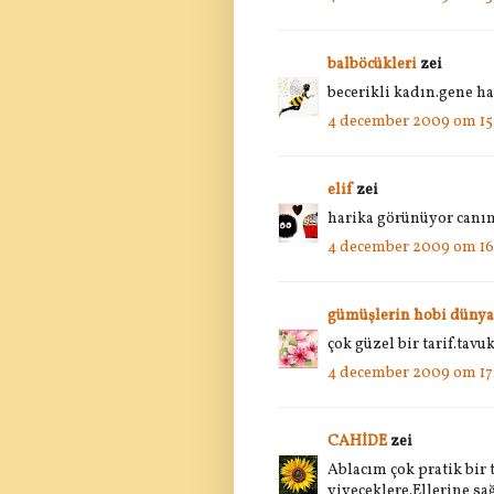
balböcükleri
zei
becerikli kadın.gene ha
4 december 2009 om 15
elif
zei
harika görünüyor canım.
4 december 2009 om 16
gümüşlerin hobi dünya
çok güzel bir tarif.tav
4 december 2009 om 17
CAHİDE
zei
Ablacım çok pratik bir
yiyeceklere.Ellerine sağ