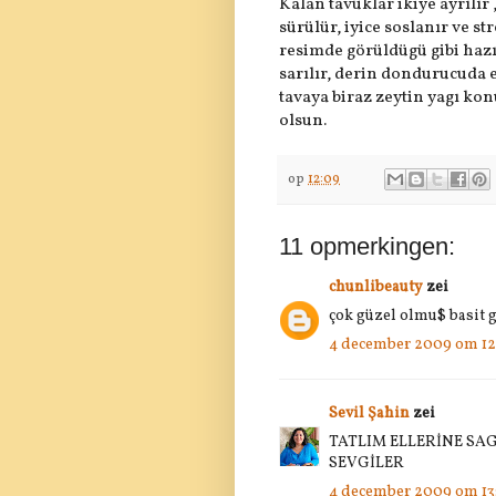
Kalan tavuklar ikiye ayrılır 
sürülür, iyice soslanır ve st
resimde görüldügü gibi hazır
sarılır, derin dondurucuda en
tavaya biraz zeytin yagı konu
olsun.
op
12:09
11 opmerkingen:
chunlibeauty
zei
çok güzel olmu$ basit 
4 december 2009 om 12
Sevil Şahin
zei
TATLIM ELLERİNE SAG
SEVGİLER
4 december 2009 om 13