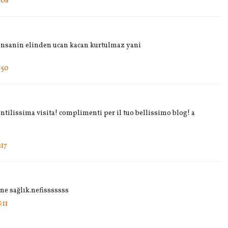
:08
 insanin elinden ucan kacan kurtulmaz yani
:50
entilissima visita! complimenti per il tuo bellissimo blog! a
:17
ine sağlık.nefisssssss
:11