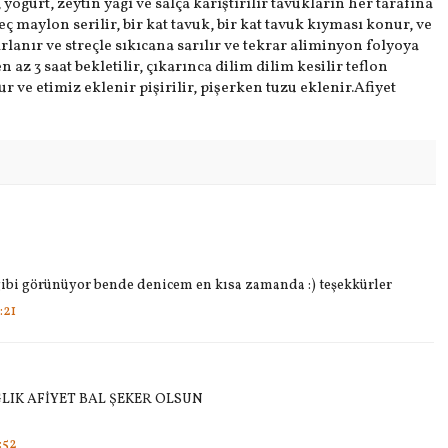
, yogurt, zeytin yagı ve salça karıştırılır tavukların her tarafına
reç maylon serilir, bir kat tavuk, bir kat tavuk kıyması konur, ve
lanır ve streçle sıkıcana sarılır ve tekrar aliminyon folyoya
 az 3 saat bekletilir, çıkarınca dilim dilim kesilir teflon
r ve etimiz eklenir pişirilir, pişerken tuzu eklenir.Afiyet
gibi görünüyor bende denicem en kısa zamanda :) teşekkürler
:21
LIK AFİYET BAL ŞEKER OLSUN
:52