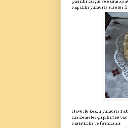
pişirilir,tarçın ve üzüm kon
kapatılır yumurta sürülür fı
Havuçlu kek, 4 yumurta,1 s.b
malzemeler çırpılır,1 su ba
karıştırılır ve fırınnanır.