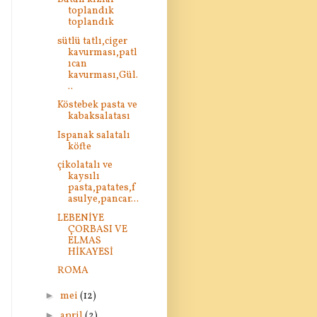
toplandık
toplandık
sütlü tatlı,ciger
kavurması,patl
ıcan
kavurması,Gül.
..
Köstebek pasta ve
kabaksalatası
Ispanak salatalı
köfte
çikolatalı ve
kaysılı
pasta,patates,f
asulye,pancar...
LEBENİYE
ÇORBASI VE
ELMAS
HİKAYESİ
ROMA
►
mei
(12)
►
april
(2)