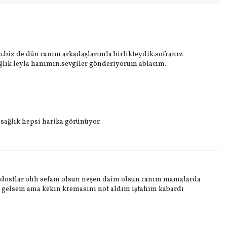
.biz de dün canım arkadaşlarımla birlikteydik.sofranız
ğlık leyla hanımın.sevgiler gönderiyorum ablacım.
 sağlık hepsi harika görünüyor.
ı dostlar ohh sefam olsun neşen daim olsun canım mamalarda
 gelsem ama kekın kremasını not aldım iştahım kabardı