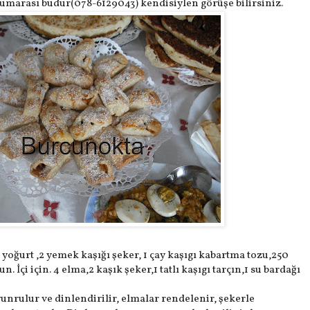
umarası budur(078-6129043) kendisiylen görüşe bilirsiniz.
 yoğurt ,2 yemek kaşığı şeker, 1 çay kaşıgı kabartma tozu,250
un. İçi için. 4 elma,2 kaşık şeker,1 tatlı kaşıgı tarçın,1 su bardağı
unrulur ve dinlendirilir, elmalar rendelenir, şekerle