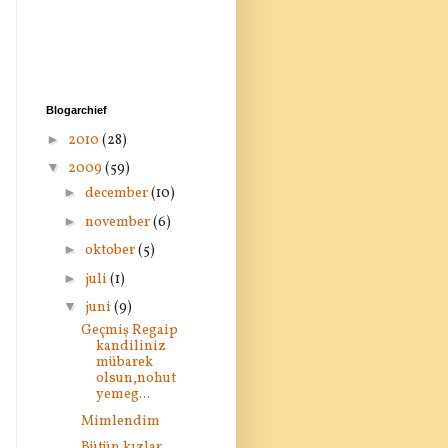
Blogarchief
►
2010
(28)
▼
2009
(59)
►
december
(10)
►
november
(6)
►
oktober
(5)
►
juli
(1)
▼
juni
(9)
Geçmiş Regaip
kandiliniz
mübarek
olsun,nohut
yemeg...
Mimlendim
Bütün kızlar