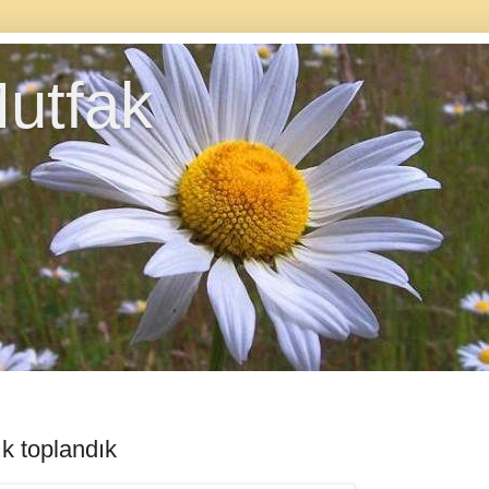
utfak
ık toplandık