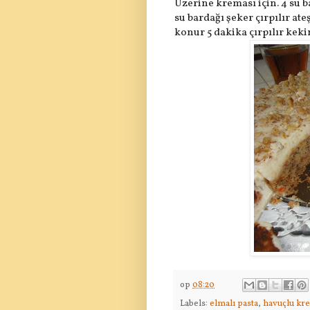
Üzerine kreması için. 4 su b
su bardağı şeker çırpılır ate
konur 5 dakika çırpılır keki
op
08:20
Labels:
elmalı pasta
,
havuçlu kre