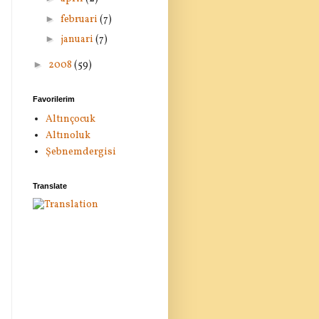
►
februari
(7)
►
januari
(7)
►
2008
(59)
Favorilerim
Altınçocuk
Altınoluk
Şebnemdergisi
Translate