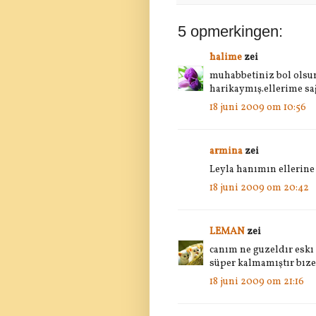
5 opmerkingen:
halime
zei
muhabbetiniz bol olsun
harikaymış.ellerime sa
18 juni 2009 om 10:56
armina
zei
Leyla hanımın ellerine
18 juni 2009 om 20:42
LEMAN
zei
canım ne guzeldır esk
süper kalmamıştır bıze
18 juni 2009 om 21:16