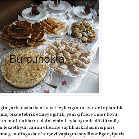
m, arkadaşlarla nihayet leylacıgımın evinde toplandık.
ş, bizde tebrik etmeye gittik, yeni çiftlere ömür boyu
im mutluluklarını daim etsin.Leylacıgımda döktürmüş
n lezzetliydi, canım ellerine saglık,arkadaşım sipariş
rmuş, mutfaga dair herşeyi yaptıgını söylüyor.Eger şipariş