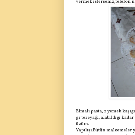
vermek isterseniz,telefon n
Elmalı pasta, 2 yemek kaşıgı
gr tereyağı, alabildigi kadar 
üzüm.
Yapılışı.Bütün malzemeler y