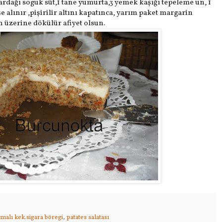
ardağı soguk süt,1 tane yumurta,3 yemek kaşığı tepeleme un, 1
şe alınır ,pişirilir altını kapatınca, yarım paket margarin
n üzerine dökülür afiyet olsun.
malı kek.sigara böregi
,
patates salatası