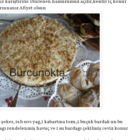
ur karıştırılır. Dinlenen hamurumuz açılır,kesilir iç konur
rınnanır.Afiyet olsun
 şeker, 1s.b sıvı yag,1 kabartma tozu,2 buçuk bardak un bu
dagı rendelenmiş havuç ve 1 su bardagı çekilmiş ceviz konur