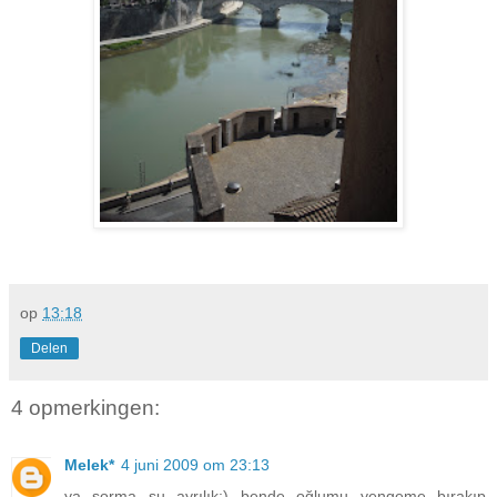
op
13:18
Delen
4 opmerkingen:
Melek*
4 juni 2009 om 23:13
ya sorma şu ayrılık:) bende oğlumu yengeme bırakıp