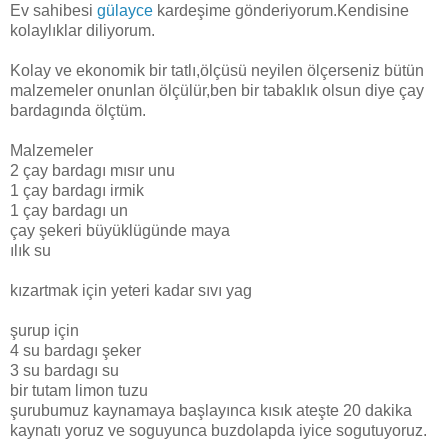
Ev sahibesi
gülayce
kardeşime gönderiyorum.Kendisine
kolaylıklar diliyorum.
Kolay ve ekonomik bir tatlı,ölçüsü neyilen ölçerseniz bütün
malzemeler onunlan ölçülür,ben bir tabaklık olsun diye çay
bardagında ölçtüm.
Malzemeler
2 çay bardagı mısır unu
1 çay bardagı irmik
1 çay bardagı un
çay şekeri büyüklügünde maya
ılık su
kızartmak için yeteri kadar sıvı yag
şurup için
4 su bardagı şeker
3 su bardagı su
bir tutam limon tuzu
şurubumuz kaynamaya başlayınca kısık ateşte 20 dakika
kaynatı yoruz ve soguyunca buzdolapda iyice sogutuyoruz.